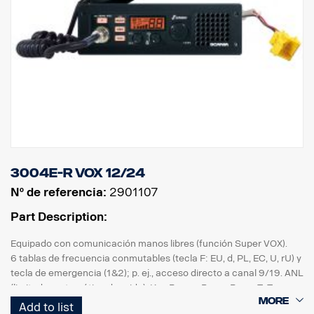
3004e-R VOX 12/24
Nº de referencia:
2901107
Part Description:
Equipado con comunicación manos libres (función Super VOX).
6 tablas de frecuencia conmutables (tecla F: EU, d, PL, EC, U, rU) y
tecla de emergencia (1&2); p. ej., acceso directo a canal 9/19. ANL
(limitador automático de ruido). Key Beep y Roger Beep, ToT
(temporizador de tiempo de espera), salida de micrófono de
Add to list