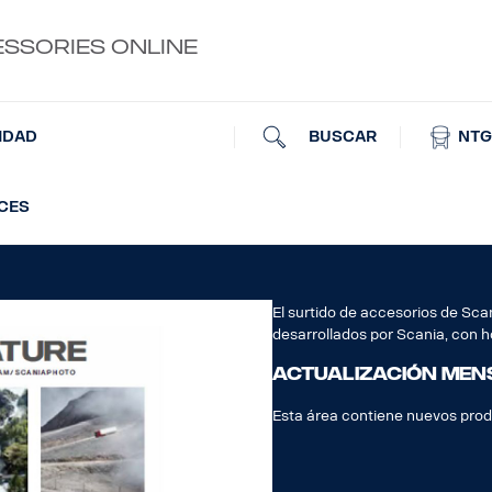
ESSORIES ONLINE
BUSCAR
NTG
IDAD
UCES
El surtido de accesorios de Sc
desarrollados por Scania, con h
Actualización men
Esta área contiene nuevos pro