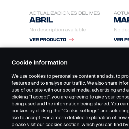
ACTUALIZACIONES DEL MES
ACTUA
Abril
Ma
No description available
No des
VER PRODUCTO
VER P
Cookie information
We use cookies to personalise content and ads, to pro
features and to analyse our traffic. We also share inf
use of our site with our social media, advertising and a
clicking “I accept”, you are agreeing to give your conse
being used and the information being shared. You ca
cookies by clicking the “Cookie settings” and selectin
LEGAL NOTICE
COOKIES
PRIVACY STATEMENT
like to accept. For a more detailed explanation of how
please visit our cookies section, which you can find by 