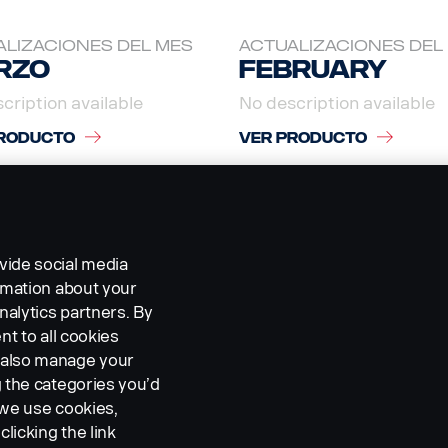
LIZACIONES DEL MES
ACTUALIZACIONES DEL
rzo
February
cription available
No description available
RODUCTO
VER PRODUCTO
vide social media
ormation about your
nalytics partners. By
nt to all cookies
n also manage your
g the categories you’d
 we use cookies,
clicking the link