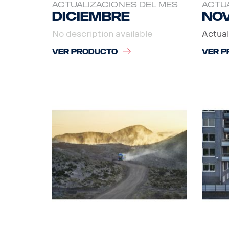
ACTUALIZACIONES DEL MES
ACTUA
Diciembre
No
No description available
Actual
VER PRODUCTO
VER P