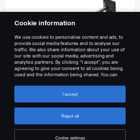
Cookie information
We use cookies to personalise content and ads, to
provide social media features and to analyse our
traffic. We also share information about your use of
our site with our social media, advertising and
analytics partners. By clicking “I accept”, you are
agreeing to give your consent to all cookies being
used and the information being shared. You can
also manage your cookies by clicking the “Cookie
settings” and selecting the categories you’d like to
accept. For a more detailed explanation of how we
I accept
use cookies, please visit our cookies section,
which you can find by clicking the link below this
黑色，95 cm（含支架）
text.
Cookie policy
Reject all
配件􀌸:
3058705
Part Description:
黑色镀锌，含支架。
Cookie settings