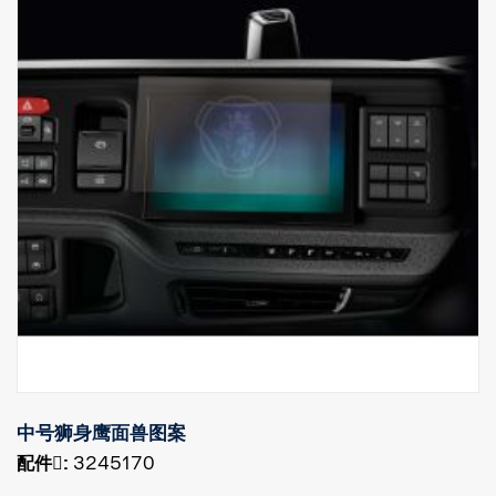
中号狮身鹰面兽图案
配件􀌸:
3245170