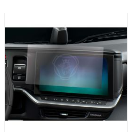
用，对于带SESAMM7电气系统的卡车，请检查当地关于GSR网络安全
相关性的认证规则，因为此产品未包含在Scania VWTA的整车中。
自动车桥检测：
接收装置可自动检测潜在挂车的车桥数，确保您获得安全高效装载所需的
信息。
方便：
Scania ProRemote磁性底座充电器和USB-C连接可确保设备随时准备
就绪，从而减少停工时间，保证卡车正常行驶。
Scania ProRemote - 精确与高效的巅峰之作，提升卡车运输体验。对于
装载，您可以信赖SCANIA独有的解决方案，专为完美而设计，让每一次
旅程都安全而简单。