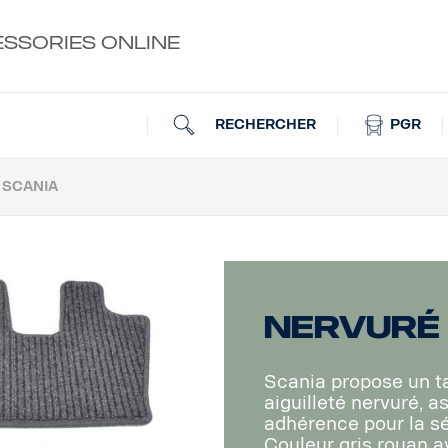
ESSORIES ONLINE
RECHERCHER
PGR
 SCANIA
Nervuré
Scania propose un ta
aiguilleté nervuré, 
adhérence pour la séc
Couleur gris rouan a