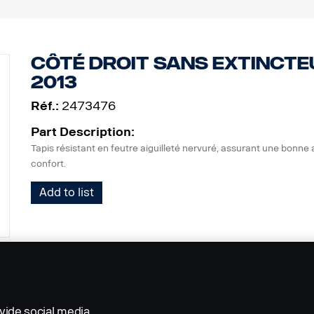
côté droit sans extincteu
2013
Réf.:
2473476
Part Description:
Tapis résistant en feutre aiguilleté nervuré, assurant une bonne 
confort.
Add to list
vide social media