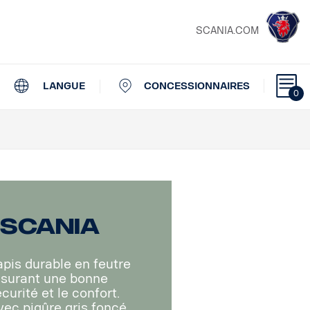
SCANIA.COM
LANGUE
CONCESSIONNAIRES
0
 Scania
pis durable en feutre
assurant une bonne
urité et le confort.
vec piqûre gris foncé