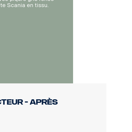
tte Scania en tissu.
cteur - après