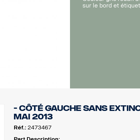
sur le bord et étique
- côté gauche sans extin
mai 2013
Réf.:
2473467
Part Description: