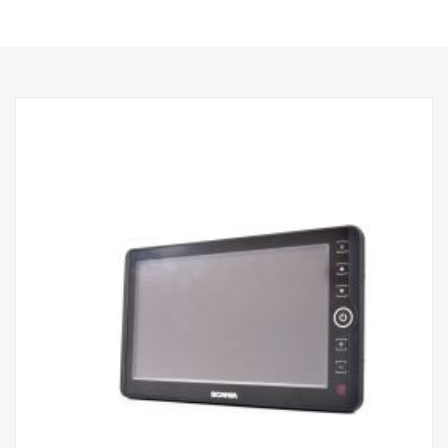
Capteur automatique de luminosité (jour et nuit)
Haut-parleur intégré
Fonction de commutateur de vitesse
Fonction de mémoire d'obturateur