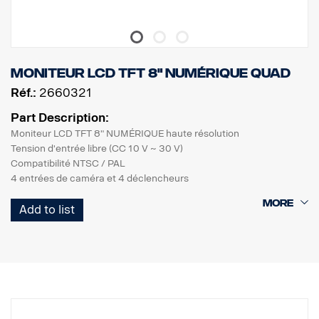
Moniteur LCD TFT 8" numérique QUAD
Réf.:
2660321
Part Description:
Moniteur LCD TFT 8" NUMÉRIQUE haute résolution
Tension d'entrée libre (CC 10 V ~ 30 V)
Compatibilité NTSC / PAL
4 entrées de caméra et 4 déclencheurs
(CA1/2/3/4 compatible avec une caméra à obturateur)
Add to list
Mode d'affichage simple, affichage gauche/droite et haut/bas
en mode partagé, affichage gauche/droite et PIP (image dans
l'image) en
mode triple, mode quadruple, mode quadruple H
2 types de lignes de stationnement
Boîtier étanche (IP64)
Boîtier noir neutre au toucher caoutchouc
Capteur automatique de luminosité (jour et nuit)