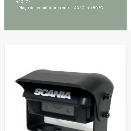
+10 °C)
- Plage de températures entre -40 °C et +80 °C