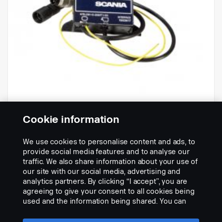
Cookie information
We use cookies to personalise content and ads, to
Boîtier de connexion
provide social media features and to analyse our
Réf.:
1903617
traffic. We also share information about your use of
our site with our social media, advertising and
Part Description:
analytics partners. By clicking “I accept”, you are
Pas de description disponible
agreeing to give your consent to all cookies being
used and the information being shared. You can
Add to list
also manage your cookies by clicking the “Cookie
settings” and selecting the categories you’d like to