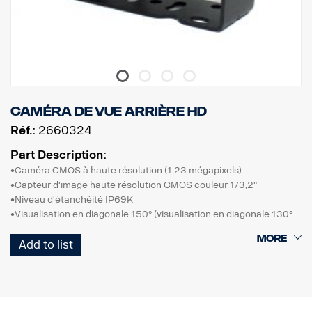
Caméra de vue arrière HD
Réf.:
2660324
Part Description:
•Caméra CMOS à haute résolution (1,23 mégapixels)
•Capteur d'image haute résolution CMOS couleur 1/3,2"
•Niveau d'étanchéité IP69K
•Visualisation en diagonale 150° (visualisation en diagonale 130°
en option)
Add to list
•Commutation image normale/en miroir
•Performances en cas de lumière ultra faible, filtre d'arrêt ICR
intégré
•Iris automatique électronique, fonction WDR (plage dynamique
étendue)