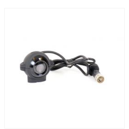
•Microphone intégré
•LED IR intégrées
•Chauffage automatique intégré (en dessous de +10 °C)
•Temp. -40 ˚C ~ 80 ˚C
•Résiste aux vibrations
•Clapet motorisé (pour protéger la surface de la lentille)