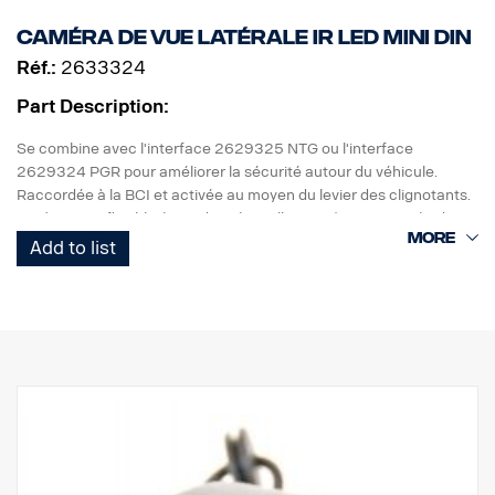
caméra de vue latérale IR LED MINI DIN
Réf.:
2633324
Part Description:
Se combine avec l'interface 2629325 NTG ou l'interface
2629324 PGR pour améliorer la sécurité autour du véhicule.
Raccordée à la BCI et activée au moyen du levier des clignotants.
Entièrement flexible étant donné qu'elle peut être retournée d'une
simple pression sur un bouton.
Add to list
- Boîtier de caméra étanche IP68
- 470 000 pixels
- 520 lignes TV
- Forte sensibilité à la lumière 0 lux (avec LED IR)
- Chauffage automatique intégré (en dessous de 10 C)
- Domaines d'application variés, vue latérale, arrière, surveillance,
etc.
- Vue normale/retournée
-Température de fonctionnement : -30 °C à +50 °C
- Diagonale d'image de 130°