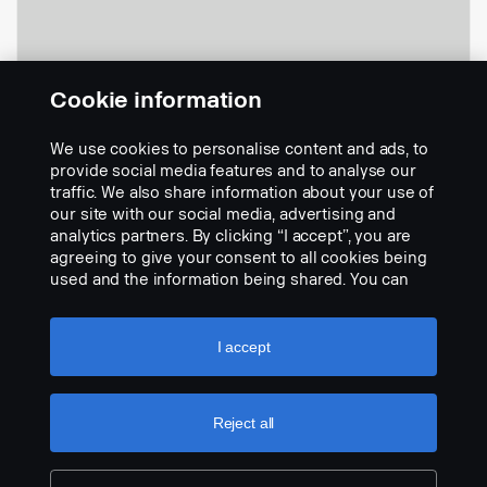
Cookie information
Boîte de vitesses manuelle - Pour les
véhicules fabriqués après février
We use cookies to personalise content and ads, to
2009
provide social media features and to analyse our
Réf.:
1931770
traffic. We also share information about your use of
our site with our social media, advertising and
Part Description:
analytics partners. By clicking “I accept”, you are
Pas de description disponible
agreeing to give your consent to all cookies being
used and the information being shared. You can
Add to list
also manage your cookies by clicking the “Cookie
settings” and selecting the categories you’d like to
accept. For a more detailed explanation of how we
I accept
use cookies, please visit our cookies section,
which you can find by clicking the link below this
text.
Cookie policy
Reject all