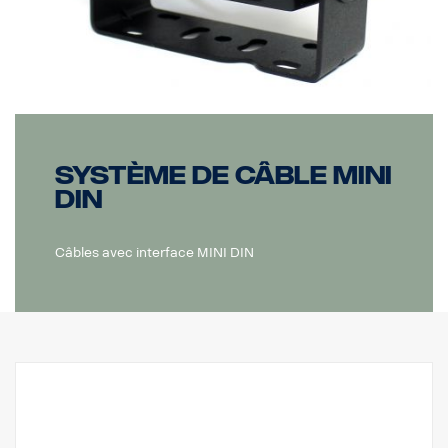
Système de câble MINI
DIN
Câbles avec interface MINI DIN