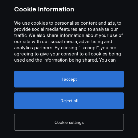
Cookie information
We use cookies to personalise content and ads, to
provide social media features and to analyse our
traffic. We also share information about your use of
our site with our social media, advertising and
analytics partners. By clicking “I accept”, you are
Adaptateur MINI DIN pour Orlaco
agreeing to give your consent to all cookies being
4 broches.
used and the information being shared. You can
Réf.:
2660325
also manage your cookies by clicking the “Cookie
settings” and selecting the categories you’d like to
Part Description:
accept. For a more detailed explanation of how we
I accept
• Câble adaptateur, pour combiner des systèmes de câble, mâle
use cookies, please visit our cookies section,
MINI DIN vers femelle Orlaco 4 broches.
which you can find by clicking the link below this
text.
Cookie policy
Add to list
Reject all
Cookie settings