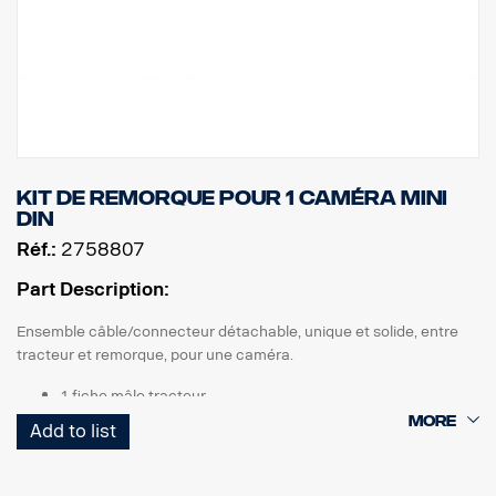
Kit de remorque pour 1 caméra MINI
DIN
Réf.:
2758807
Part Description:
Ensemble câble/connecteur détachable, unique et solide, entre
tracteur et remorque, pour une caméra.
1 fiche mâle tracteur
1 câble torsadé Curl-E
Add to list
1 prise femelle remorque