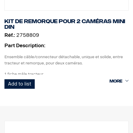
Kit de remorque pour 2 caméras MINI
DIN
Réf.:
2758809
Part Description:
Ensemble câble/connecteur détachable, unique et solide, entre
tracteur et remorque, pour deux caméras.
1 fiche mâle tracteur
1 câble torsadé Curl-E
Add to list
1 prise femelle remorque