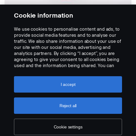
Cookie information
We use cookies to personalise content and ads, to
DISPOSITIFS DE RECONDITIONNEMENT DE
provide social media features and to analyse our
BATTERIE
traffic. We also share information about your use of
Dispositif de reconditionnement de
our site with our social media, advertising and
batterie Canadus
analytics partners. By clicking “I accept”, you are
Prolongez la durée de vie de vos batteries. Ce
agreeing to give your consent to all cookies being
dispositif de reconditionnement empêche le
used and the information being shared. You can
processus de...
also manage your cookies by clicking the “Cookie
settings” and selecting the categories you’d like to
VISUALISER LE PRODUIT
accept. For a more detailed explanation of how we
I accept
use cookies, please visit our cookies section,
which you can find by clicking the link below this
text.
Cookie policy
Reject all
Cookie settings
LEGAL NOTICE
COOKIES
PRIVACY STATEMENT