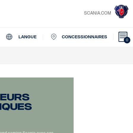
SCANIA.COM
LANGUE
CONCESSIONNAIRES
0
seurs
iques
grand camion Scania avec ces