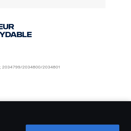
eur
xydable
dable ; 2034799/2034800/2034801