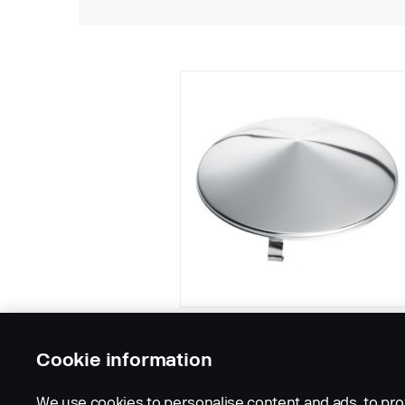
Cookie information
We use cookies to personalise content and ads, to pro