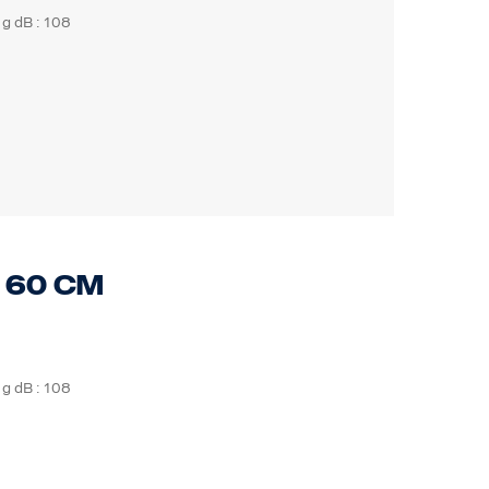
 g dB : 108
 60 cm
 g dB : 108