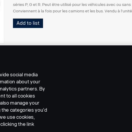
séries P, G et R. Peut être utilisé pour les véhicules avec ou san
Conviennent à la fois pour les camions et les bus. Vendu à l'unité
Add to list
vide social media
ormation about your
nalytics partners. By
nt to all cookies
n also manage your
g the categories you’d
 we use cookies,
clicking the link