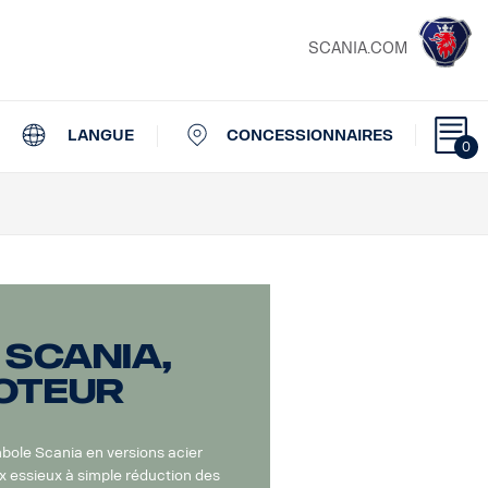
SCANIA.COM
LANGUE
CONCESSIONNAIRES
0
Scania,
oteur
ole Scania en versions acier
x essieux à simple réduction des