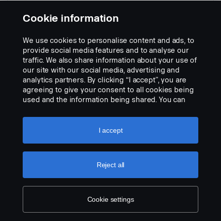
Cookie information
- oikea puoli ilman sammutinta -
toukokuun 2013 jälkeen
We use cookies to personalise content and ads, to
Osanumero:
2473476
provide social media features and to analyse our
traffic. We also share information about your use of
Part Description:
our site with our social media, advertising and
Kestävä ribbikudottu matto takaa hyvän ja turvallisen pidon ja
analytics partners. By clicking “I accept”, you are
käyttömukavuuden.
agreeing to give your consent to all cookies being
used and the information being shared. You can
Add to list
also manage your cookies by clicking the “Cookie
settings” and selecting the categories you’d like to
accept. For a more detailed explanation of how we
I accept
use cookies, please visit our cookies section,
which you can find by clicking the link below this
text.
Cookie policy
Reject all
Cookie settings
LEGAL NOTICE
COOKIES
PRIVACY STATEMENT