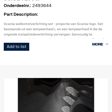
Onderdeelnr.:
2493644
Part Description:
Scania welkomstverlichting set - projectie van Scania-logo. Set
bestaande uit een lampeenheid L en een lampeenheid R die de
originele instaptredeverlichting vervangen. Eenvoudig te
monteren met slechts een schroevendraaier en met snelkoppeling
voor de originele kabelboom.
Add to list
Opmerking. Alleen bestemd voor vrachtwagens met originele
instaptredeverlichting.