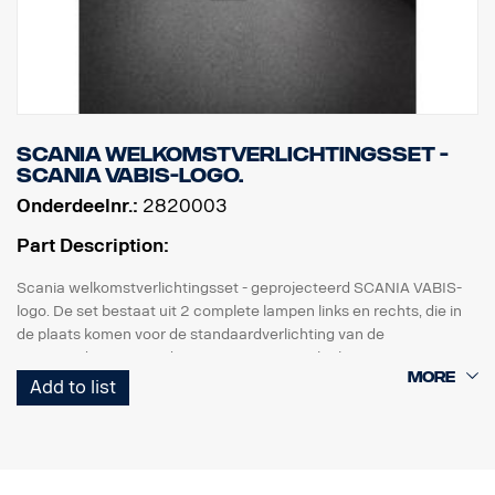
Scania welkomstverlichtingsset -
SCANIA VABIS-logo.
Onderdeelnr.:
2820003
Part Description:
Scania welkomstverlichtingsset - geprojecteerd SCANIA VABIS-
logo. De set bestaat uit 2 complete lampen links en rechts, die in
de plaats komen voor de standaardverlichting van de
instaptreden. Eenvoudig te monteren met slechts een
schroevendraaier en met snelkoppeling voor de originele
Add to list
kabelboom.
Opmerking. Alleen bestemd voor vrachtwagens met originele
instaptredeverlichting.