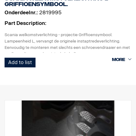
Griffioensymbool.
Onderdeelnr.:
2819995
Part Description:
Scania welkomstverlichting - projectie Griffioensymbool.
Lampeenheid L, vervangt de originele instaptredeverlichting.
Eenvoudig te monteren met slechts een schroevendraaier en met
snelkoppeling voor de originele kabelboom.
Add to list
Opmerking. Alleen bestemd voor vrachtwagens met originele
instaptredeverlichting of als reserveonderdeel voor vrachtwagens
met de set 2579276.