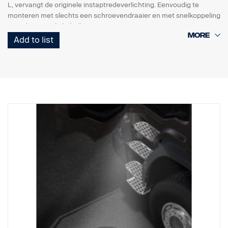
L, vervangt de originele instaptredeverlichting. Eenvoudig te
monteren met slechts een schroevendraaier en met snelkoppeling
voor de originele kabelboom.
Add to list
Opmerking. Alleen bestemd voor vrachtwagens met originele
instaptredeverlichting of als reserveonderdeel voor vrachtwagens
met de set 2579273.