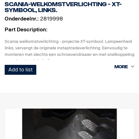
Scania-welkomstverlichting - XT-
symbool, links.
Onderdeelnr.:
2819998
Part Description:
Scania welkomstverlichting - projectie XT-symbool. Lampeenheid
links, vervangt de originele instaptredeverlichting. Eenvoudig te
monteren met slechts een schroevendraaier en met snelkoppeling
voor de originele kabelboom.
Add to list
Opmerking. Alleen bestemd voor vrachtwagens met originele
instaptredeverlichting of als reserveonderdeel voor vrachtwagens
met de set 2626548.