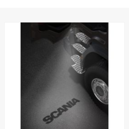
met de set 2493644.