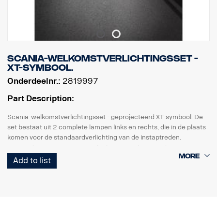
Scania-welkomstverlichtingsset -
XT-symbool.
Onderdeelnr.:
2819997
Part Description:
Scania-welkomstverlichtingsset - geprojecteerd XT-symbool. De
set bestaat uit 2 complete lampen links en rechts, die in de plaats
komen voor de standaardverlichting van de instaptreden.
Eenvoudig te monteren met slechts een schroevendraaier en met
snelkoppeling voor de originele kabelboom.
Add to list
Opmerking. Alleen bestemd voor vrachtwagens met originele
instaptredeverlichting.