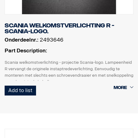
Scania welkomstverlichting R -
Scania-logo.
Onderdeelnr.:
2493646
Part Description:
Scania welkomstverlichting - projectie Scania-logo. Lampeenheid
R vervangt de originele instaptredeverlichting. Eenvoudig te
monteren met slechts een schroevendraaier en met snelkoppeling
voor de originele kabelboom.
Add to list
Opmerking. Alleen bestemd voor vrachtwagens met originele
instaptredeverlichting of als reserveonderdeel voor vrachtwagens
met de set 2493644.