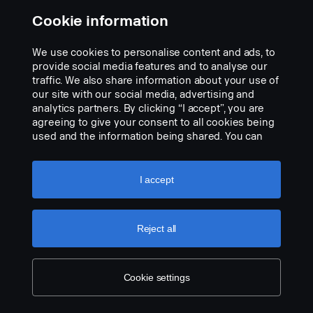
Cookie information
Scania welkomstverlichtingsset
linkerzijde - Scania Vabis-logo.
We use cookies to personalise content and ads, to
Onderdeelnr.:
2820004
provide social media features and to analyse our
Part Description:
traffic. We also share information about your use of
our site with our social media, advertising and
Scania welkomstverlichting - geprojecteerd SCANIA VABIS-logo.
analytics partners. By clicking “I accept”, you are
Lampeenheid linkerzijde, vervangt de originele
agreeing to give your consent to all cookies being
used and the information being shared. You can
instaptredeverlichting. Eenvoudig te monteren met slechts een
also manage your cookies by clicking the “Cookie
schroevendraaier en met snelkoppeling voor de originele
settings” and selecting the categories you’d like to
kabelboom.
Add to list
accept. For a more detailed explanation of how we
I accept
Opmerking. Alleen bestemd voor vrachtwagens met originele
use cookies, please visit our cookies section,
which you can find by clicking the link below this
instaptredeverlichting of als reserveonderdeel voor vrachtwagens
text.
Cookie policy
met de set 2714749.
Reject all
Cookie settings