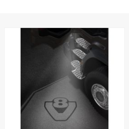
instaptredeverlichting of als reserveonderdeel voor vrachtwagens
met de set 2579273.