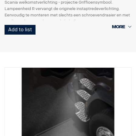
Scania welkomstverlichting - projectie Griffioensymbool.
Lampeenheid R vervangt de originele instaptredeverlichting.
Eenvoudig te monteren met slechts een schroevendraaier en met
snelkoppeling voor de originele kabelboom.
Add to list
Opmerking. Alleen bestemd voor vrachtwagens met originele
instaptredeverlichting of als reserveonderdeel voor vrachtwagens
met de set 2579276.