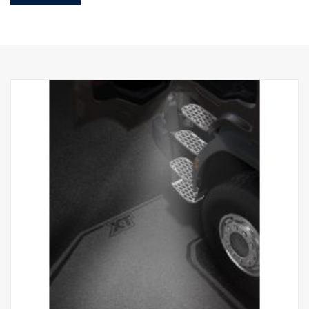
Opmerking. Alleen geschikt voor vrachtwagens gespecificeerd
met