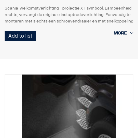
Scania-welkomstverlichting - projectie XT-symbool. Lampeenheid
rechts, vervangt de originele instaptredeverlichting. Eenvoudig te
monteren met slechts een schroevendraaier en met snelkoppeling
voor de originele kabelboom.
Add to list
Opmerking. Alleen bestemd voor vrachtwagens met originele
instaptredeverlichting of als reserveonderdeel voor vrachtwagens
met de set 2626548.