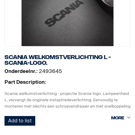
Scania welkomstverlichting L -
Scania-logo.
Onderdeelnr.:
2493645
Part Description:
Scania welkomstverlichting - projectie Scania-logo. Lampeenheid
L, vervangt de originele instaptredeverlichting. Eenvoudig te
monteren met slechts een schroevendraaier en met snelkoppeling
voor de originele kabelboom.
Add to list
Opmerking. Alleen bestemd voor vrachtwagens met originele
instaptredeverlichting of als reserveonderdeel voor vrachtwagens