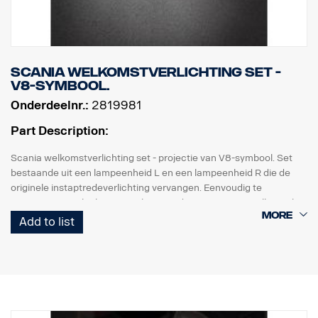
Scania welkomstverlichting set -
V8-symbool.
Onderdeelnr.:
2819981
Part Description:
Scania welkomstverlichting set - projectie van V8-symbool. Set
bestaande uit een lampeenheid L en een lampeenheid R die de
originele instaptredeverlichting vervangen. Eenvoudig te
monteren met slechts een schroevendraaier en met snelkoppeling
voor de originele kabelboom.
Add to list
Opmerking. Alleen bestemd voor vrachtwagens met originele
instaptredeverlichting.