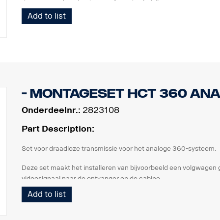
de omringende gebieden op afstand te bekijken.
Mogelijkheid tot opname van alle camerabeelden apart of een 
Add to list
Controleer of de geldende wetgeving het gebruik van digitale v
aan klanten aanbiedt.
- Montageset HCT 360 An
Onderdeelnr.:
2823108
Part Description:
Set voor draadloze transmissie voor het analoge 360-systeem.
Deze set maakt het installeren van bijvoorbeeld een volgwagen 
videosignaal naar de ontvanger op de cabine.
Add to list
De set bevat:
Kastje van IP-klasse voor installatie van 360 ECU
Afdichtingen