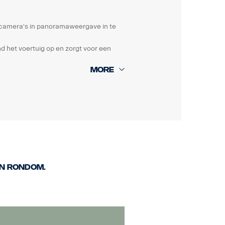
e camera's in panoramaweergave in te
d het voertuig op en zorgt voor een
gen, parkeerhulplijnen en een
rd.
n rondom.