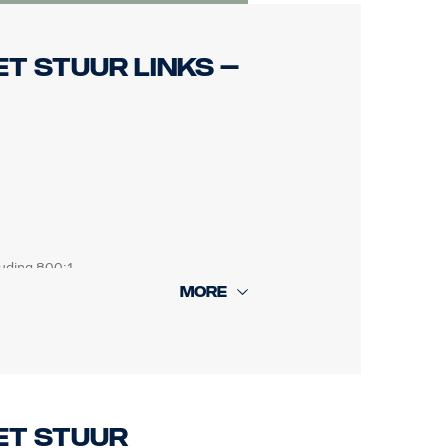
t stuur links –
uding 800:1
a 10 m en achtercamera 18 m)
 het instrumentenpaneel
et stuur