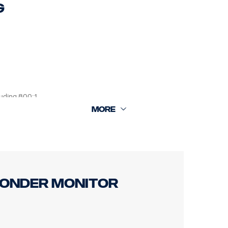
g
uding 800:1
a 10 m en achtercamera 18 m)
 het instrumentenpaneel
zonder monitor