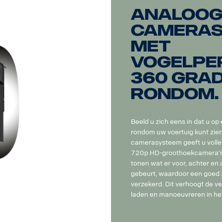
Analoo
cameras
met
vogelper
360 gra
rondom.
Beeld u zich eens in dat u op
rondom uw voertuig kunt zie
camerasysteem geeft u volledi
720p HD-groothoekcamera's
tonen wat er voor, achter en 
gebeurt, waardoor een goed zi
verzekerd. Dit verhoogt de vei
laden en manoeuvreren in het