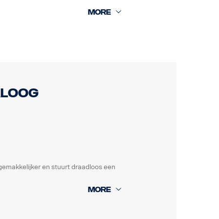
samengevoegd vogelperspectief.
ideorecorders toestaat voordat u deze
aloog
gemakkelijker en stuurt draadloos een