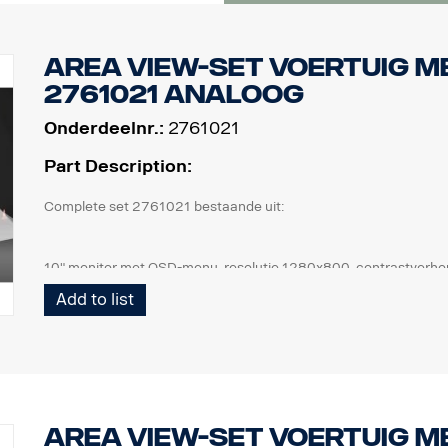
Area View-set voertuig me
2761021 Analoog
Onderdeelnr.:
2761021
Part Description:
Complete set 2761021 bestaande uit:
10" monitor met OSD-menu, resolutie 1280x800, contrastverho
4 camera's, IP67, 1,3 megapixel, openingshoek van 185°, 0,2 lux
Add to list
1 ECU en alle benodigde bedrading (frontcamera 6 m, zijcamer
1 bedrade afstandsbediening
1 verstelbare monitorsteun voor bevestiging aan de zijkant van
Area View-set voertuig m