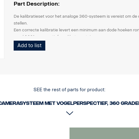
Part Description:
De kalibratieset voor het analoge 360-systeem is vereist om d
stellen.
Een correcte kalibratie levert een minimum aan dode hoeken ron
goed 360°-perspectief rond het voertuig.
Add to list
De kit bestaat uit:
2 kalibratiematten met patroon, 7x2m
softwarepakket incl. kalibratiesoftware, verschillende afbeeldin
gedetailleerde handleiding.
De kit is herbruikbaar en dient in de werkplaats te worden bewaa
Geschikt voor het analoge 360-systeem
SEE the rest of parts for product:
camerasysteem met vogelperspectief, 360 grade