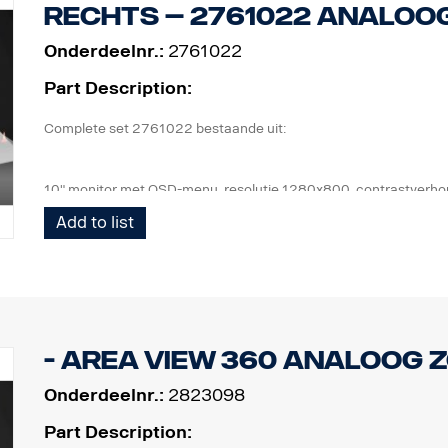
rechts – 2761022 Analoo
Onderdeelnr.:
2761022
Part Description:
Complete set 2761022 bestaande uit:
10" monitor met OSD-menu, resolutie 1280x800, contrastverho
4 camera's, IP67, 1,3 megapixel, openingshoek van 185°, 0,2 lux
Add to list
1 ECU en alle benodigde bedrading (frontcamera 6 m, zijcamer
1 bedrade afstandsbediening
1 verstelbare monitorsteun voor bevestiging aan de zijkant van
- Area View 360 Analoog 
Onderdeelnr.:
2823098
Part Description: