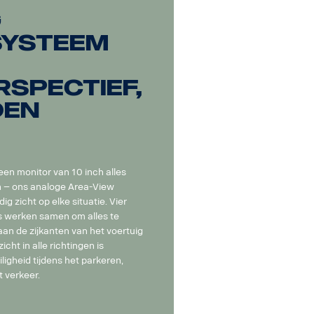
g
ysteem
spectief,
den
 een monitor van 10 inch alles
n – ons analoge Area-View
g zicht op elke situatie. Vier
 werken samen om alles te
aan de zijkanten van het voertuig
cht in alle richtingen is
ligheid tijdens het parkeren,
 verkeer.