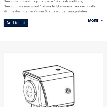
Neem uw omgeving op met deze 4-kanaals multibox
,
app (iOS en Android)
Neemt op via maximaal 4 afzonderlijke kanalen en kan op alle
Bedrijfstemperatuur: –20 tot +70 °C
slimme dash-camera's van Scania worden aangesloten.
Opnamemodi: Normaal, G-sensor, waarschuwing
Neemt op vergrendelbare SD-kaart op, toegankelijk via PC-viewer
bestuurdersstatusbewaking
(programma van ander merk) of met afstandsbediening direct in
Add to list
monitor.
Mogelijkheid om extra camera toe te voegen, voorbeeld dashcam
3265085.
• Analoge HD-video uit naar smart dash DDU.
• Waterdichte behuizing (IP69K)
• Schermschakelaar Volledig / 2-weg / 3-weg / 4-split
• 30 fps
• Modus Normaal/gebeurtenis (Gsensor) / handmatige opname
• Gps-antenne
• Paniekknop
• Microfoon
• 4 trekker
• Ethernet-stekker voor FMS-gebruik
• parkeerlijnen toevoegen
• Afstandsbediening voor handmatig wisselen en menu openen
• DC 24 V
- Ruimte voor ECU-rek