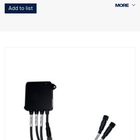
Kan op de voeding voor de achterlichten worden geïnstalleerd om
Add to list
op het achteruitrijsignaal te werken
of op de BCI voor bediening via het CID
In de doos:
Sluitersteun
Regenhoes
Kabel voor voeding/activeren
Camera is niet inbegrepen
Er is een verlengkabel vereist bij installatie op de BCI