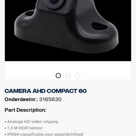
Camera AHD Compact 60
Onderdeelnr.:
3165630
Part Description:
• Analoge HD-video-uitgang
• 1.3 M WDR-sensor
• IP69K-classificatie voor waterdichtheid