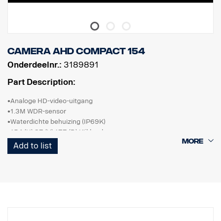
Camera AHD compact 154
Onderdeelnr.:
3189891
Part Description:
•Analoge HD-video-uitgang
•1.3M WDR-sensor
•Waterdichte behuizing (IP69K)
•154 (H) 87 (V) 177 (D) Kijkhoek
•Normaal beeld
Add to list
•0,1 LUX
•DC 24 V
•Met beugel
•Temperatuurbereik –20˚C ~ +70˚C
•Schok- en trillingsbestendig
• Conform ADR