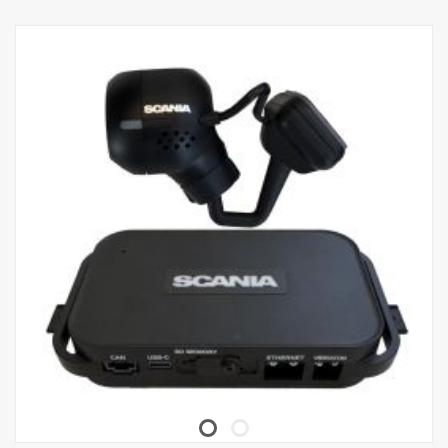
de monitor en een vakje rond het gedetecteerde object
• Voetgangers en fietsen detecteren.
Motorfietsen, auto's, bussen, vrachtwagens (Optioneel)
• Geoptimaliseerde herkenningsafstand en herkenningsgebied
(ROI) kunnen met de afstandsbediening worden ingesteld
(optioneel)
• Digitale zoom (DZoom)
• Video-alarm (overlay) en alarmgeluid / Externe luidspreker
(meegeleverd)
• Waterdicht IP69K
• Triggerkabel in en uit (Optioneel)
• Afmetingen 91x20,5x79mm
• Gewicht 264 g
• 24 V
• Bedrijfstemperatuur -20℃ tot ~70℃
Voor speciale installatieopties
Afstandsbediening 3306220 programmeren
Triggerkabel 3313975.