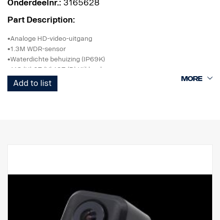
Onderdeelnr.:
3165628
Part Description:
•Analoge HD-video-uitgang
•1.3M WDR-sensor
•Waterdichte behuizing (IP69K)
•118 (H) 67 (V) 137 (D) Kijkhoek
•Normaal beeld
Add to list
•0,1 LUX
•DC 24 V
•Met beugel
•Temperatuurbereik –20˚C ~ +70˚C
•Schok- en trillingsbestendig
• Conform ADR
Voor gebruik met Smart Dash,
Niet compatibel met AUS4