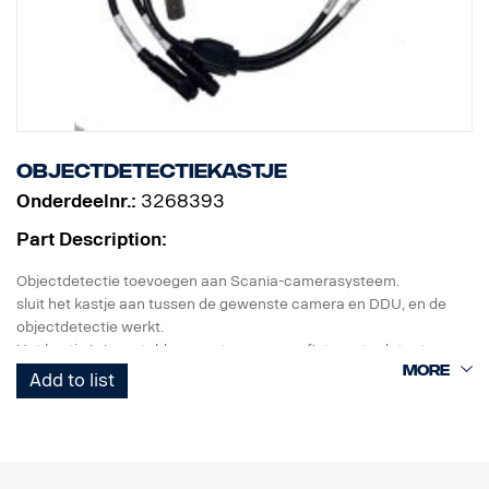
Objectdetectiekastje
Onderdeelnr.:
3268393
Part Description:
Objectdetectie toevoegen aan Scania-camerasysteem.
sluit het kastje aan tussen de gewenste camera en DDU, en de
objectdetectie werkt.
Het kastje is ingesteld om voetgangers en fietsers te detecteren,
maar kan ook worden geprogrammeerd om objecten zoals auto's
Add to list
en bussen te detecteren.
aansluiten op enkele camera of DVR/multibox-uitgang voor
detectie met meerdere camera's.
Monteer optionele luidspreker (meegeleverd) als geluid vereist is.
Waarschuwing wordt weergegeven als een rood/geel vierkant op