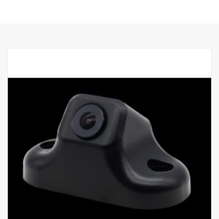
•DC 24 V
•Met beugel
voor verzonken montage
•Temperatuurbereik –20˚C ~ +70˚C
•Schok- en trillingsbestendig
• Conform ADR
Voor gebruik met Smart Dash,
Niet compatibel met AUS4