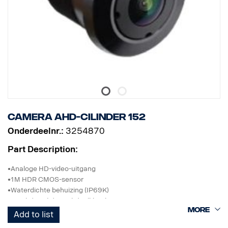
Camera AHD-cilinder 152
Onderdeelnr.:
3254870
Part Description:
•Analoge HD-video-uitgang
•1M HDR CMOS-sensor
•Waterdichte behuizing (IP69K)
•152 (H) 92 (V) 177 (D) Kijkhoek
•Normaal beeld
Add to list
•0,1 LUX