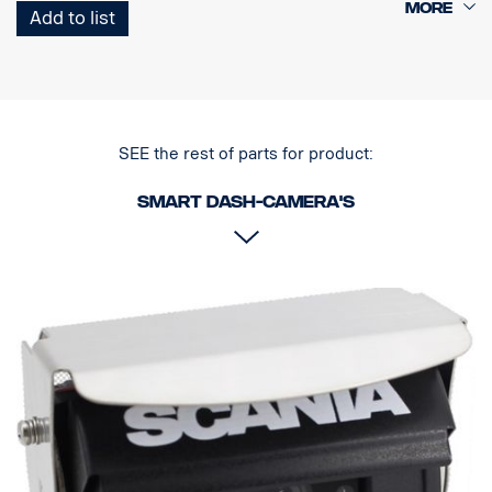
Aansluiten op DDU of losse monitor van 10" 3254867
Add to list
• Analoge HD-video-uitgang
• Waterdichte behuizing (IP69K)
• Schermschakelaar Volledig / 2-weg / 3-weg / 4-split
• 4 trekker
• parkeerlijnen toevoegen
SEE the rest of parts for product:
• 5 toetsen voor handmatig wisselen en menu openen
• DC 24 V
Smart Dash-camera's
- Ruimte voor ECU-rek
• Afmetingen B175 H29 D196
• Temperatuurbereik –20 ˚C ~ 70 ˚C
• Trillingsbestendig
• Conform ADR
• Gewicht 981 g (alleen apparaat)
Voor gebruik met Smart Dash,
Niet compatibel
met AUS4
vereist adapter 3203561 of 3186731 voor aansluiting op DDU-
camerapoort.