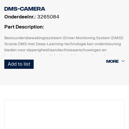
Voor gebruik met de R158-camera zijn adapters 3203573 en
DMS-camera
3203575 vereist.
Onderdeelnr.:
3265084
Part Description:
Bestuurdersbewakingssysteem (Driver Monitoring System (DMS))
Scania DMS met Deep-Learning-technologie kan ondersteuning
bieden voor slaperigheid/aandachtswaarschuwingen en
herinneringen voor de veiligheidsgordel, maar ook voor het
periodiek overbrengen van gebeurtenisgegevens en
Add to list
videobeelden.
Scania DMS biedt een betrouwbare waarschuwing voor
slaperigheid en afleiding vanwege het Deep-
Learning-algoritme, zodat het gezichtsherkenning zelfs bij
verschillende voertuigomgevingen implementeert
bijvoorbeeld bij zonlicht, 's nachts en als de bestuurder
gezichtsbedekking zoals een masker, hoed of zonnebril draagt.
Het detecteert en berekent de positie van het hoofd (x, y, z) en de
gezichtsrichting
(bewegingen verticaal en horizontaal, en voor-achter), het openen
van de ogen en het openen/sluiten van de mond.