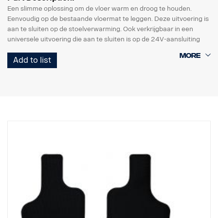
Een slimme oplossing om de vloer warm en droog te houden.
Eenvoudig op de bestaande vloermat te leggen. Deze uitvoering is
aan te sluiten op de stoelverwarming. Ook verkrijgbaar in een
universele uitvoering die aan te sluiten is op de 24V-aansluiting
van een willekeurig model. Beide uitvoeringen zijn te gebruiken
Add to list
aan bestuurders- of bijrijderszijde.