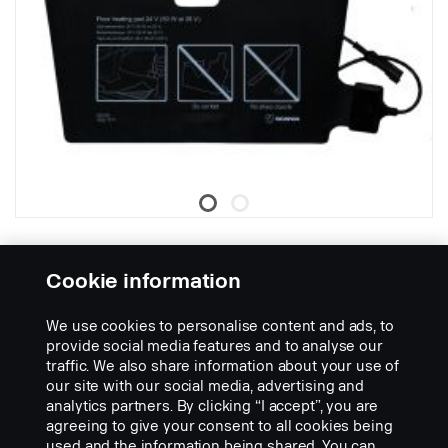
Verwarmde vloerbekleding -
Universele 24V-set
Cookie information
Onderdeelnr.:
2293833
We use cookies to personalise content and ads, to
Part Description:
provide social media features and to analyse our
Een slimme oplossing om de vloer warm en droog te houden.
traffic. We also share information about your use of
Eenvoudig op de bestaande vloermat te leggen. Deze uitvoering is
our site with our social media, advertising and
aan te sluiten op een 24V-aansluiting van een willekeurig model.
analytics partners. By clicking “I accept”, you are
Ook verkrijgbaar in een uitvoering die aan te sluiten is op de
agreeing to give your consent to all cookies being
stoelverwarming. Beide uitvoeringen zijn te gebruiken aan
used and the information being shared. You can