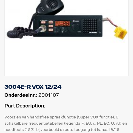
3004e-R VOX 12/24
Onderdeelnr.:
2901107
Part Description:
Voorzien van handsfree spraakfunctie (Super VOX-functie). 6
schakelbare frequentietabellen (legenda F: EU, d, PL, EC, U, rU) en
noodtoets (1&2), bijvoorbeeld directe toegang tot kanaal 9/19.