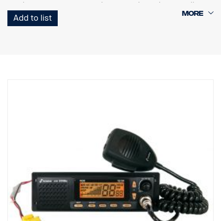
ANL (Automatic Noise Limiter (automatische ruisbegrenzer)). Key
Beep en Roger Beep, ToT (time-out-timer), 6-polige
Add to list
microfoonaansluiting. Led-display met 7 beschikbare
achtergrondkleuren. Gebruik op 12 V/24 V zonder schakelen.
Energie-efficiënte werking op 24 V. ASC (automatische
ruisregeling) (patent aangevraagd) Frequentiebereik: 26.565 –
27.99125 MHz. Toets modus AM/FM, Voedingsspanning
13,2/26,4 V DC. 1-DIN In-dash frame met akoestisch kanaal (geen
extra luidspreker nodig), Aansluiting voor externe luidspreker en
externe vox mic. Voedingsaansluiting voor Scania en microfoon
worden meegeleverd. Opmerking! Er is geen extra microfoon
nodig voor gebruik van de VOX-functie in dit apparaat.
Certificering met E-markering (E24 10R-05 3065). Fabrieksmatige
voorbereiding FPC 6581.
Informeer naar de geldende wettelijke bepalingen in uw land
alvorens de transceiver te gebruiken. Neem de relevante
wettelijke bepalingen in acht en registreer de eenheid indien dat
verplicht is.