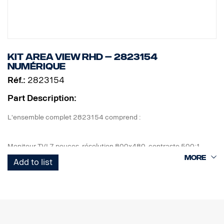
Kit Area View RHD – 2823154
numérique
Réf.:
2823154
Part Description:
L'ensemble complet 2823154 comprend :
Moniteur TVI 7 pouces, résolution 800x480, contraste 500:1
4 caméras, IP69K, 1080 x 720p, angle de vision de 190,5°, 1 lux.
Add to list
1 ECU et tous les câbles nécessaires, caméra avant 5 m, caméras
latérales 13 m + 16 m, caméra arrière 18 m.
1 kit de support de moniteur flexible pour montage sur le côté du
tableau de bord.