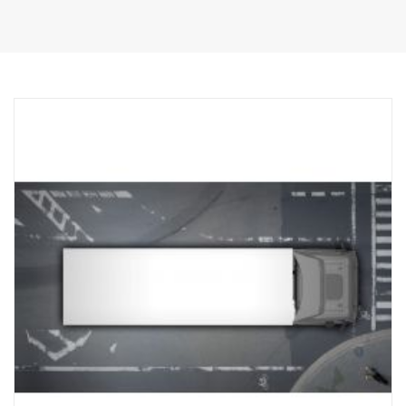
latérales 13 m + 16 m, caméra arrière 18 m.
1 kit de support de moniteur flexible pour montage sur le côté du
tableau de bord.