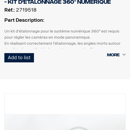
- Kit d'étalonnage 360° numérique
Réf.:
2719518
Part Description:
Un kit d'étalonnage pour le système numérique 360° est requis
pour régler les caméras en mode panoramique.
En réalisant correctement l'étalonnage, les angles morts autour
du véhicule sont limités à un minimum et cela offre une vue
correcte à 360° autour du véhicule.
Add to list
le kit se compose de
2 tapis d'étalonnage avec motif, 7x2 m
pack logiciel comprenant le logiciel d'étalonnage, une variété
d'images, un guide de stationnement et un manuel d'explication
détaillé.
Le kit est réutilisable et doit être gardé à l'atelier.
Convient pour le système numérique 360°