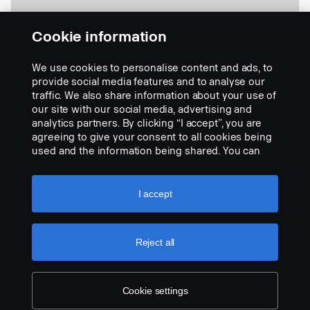
Cookie information
We use cookies to personalise content and ads, to
- Câble de 24 mètres 360° numérique
provide social media features and to analyse our
Réf.:
2717604
traffic. We also share information about your use of
our site with our social media, advertising and
Part Description:
analytics partners. By clicking “I accept”, you are
Pas de description disponible
agreeing to give your consent to all cookies being
used and the information being shared. You can
Add to list
also manage your cookies by clicking the “Cookie
settings” and selecting the categories you’d like to
accept. For a more detailed explanation of how we
I accept
use cookies, please visit our cookies section,
which you can find by clicking the link below this
text.
Cookie policy
Reject all
Cookie settings
LEGAL NOTICE
COOKIES
PRIVACY STATEMENT