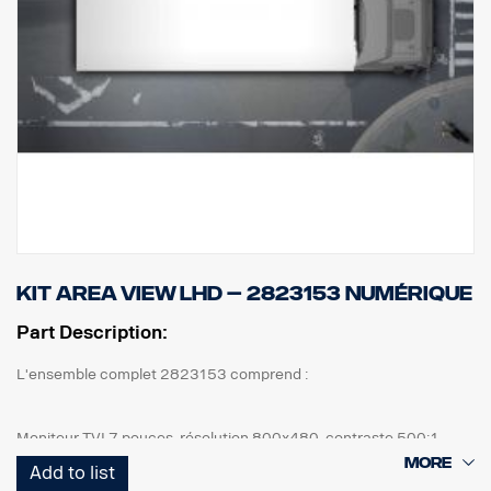
Kit Area View LHD – 2823153 numérique
Part Description:
L'ensemble complet 2823153 comprend :
Moniteur TVI 7 pouces, résolution 800x480, contraste 500:1
4 caméras, IP69K, 1080 x 720p, angle de vision de 190,5°, 1 lux.
Add to list
1 ECU et tous les câbles nécessaires, caméra avant 5 m, caméras