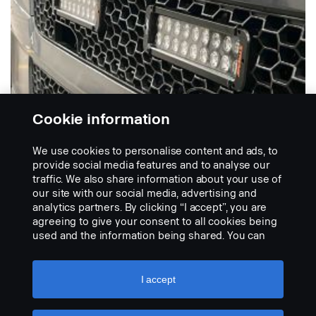
Cookie information
We use cookies to personalise content and ads, to
provide social media features and to analyse our
traffic. We also share information about your use of
our site with our social media, advertising and
INTÉGRATION D'UN ÉCLAIRAGE
analytics partners. By clicking “I accept”, you are
Intégration de l'éclairage de la
agreeing to give your consent to all cookies being
cabine de la série P dans la calandre
used and the information being shared. You can
No description available
also manage your cookies by clicking the “Cookie
settings” and selecting the categories you’d like to
VISUALISER LE PRODUIT
accept. For a more detailed explanation of how we
I accept
use cookies, please visit our cookies section,
which you can find by clicking the link below this