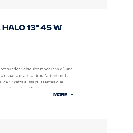
qu'à 15,6 Grms.
contrôler les réglementations
 les systèmes électroniques des
R car le produit n'est pas inclus dans
 HALO 13" 45 W
cret sur des véhicules modernes où une
'espace ni attirer trop l'attention. La
E de 5 watts aussi puissantes que
ui entoure les réflecteurs.
u'à 15,6 Grms.