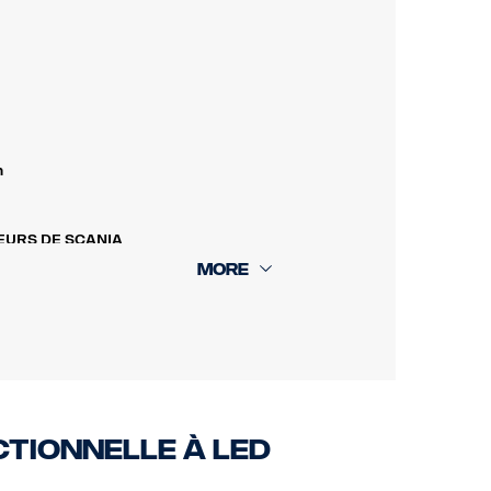
n
EURS DE SCANIA
de commande intelligent qui simplifie
 de la cabine, en train de charger une
r les données du moteur, vous avez
 TEMPS RÉEL
 la charge depuis l'extérieur du
rfaitement équilibrée et conforme aux
ctionnelle à LED