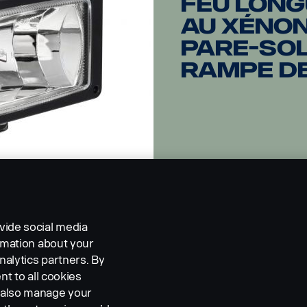
Feu long
au xéno
pare-sol
rampe de
vide social media
ormation about your
nalytics partners. By
nt to all cookies
n also manage your