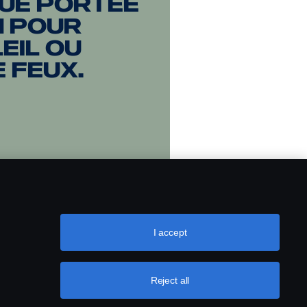
ue portée
n pour
eil ou
 feux.
I accept
Reject all