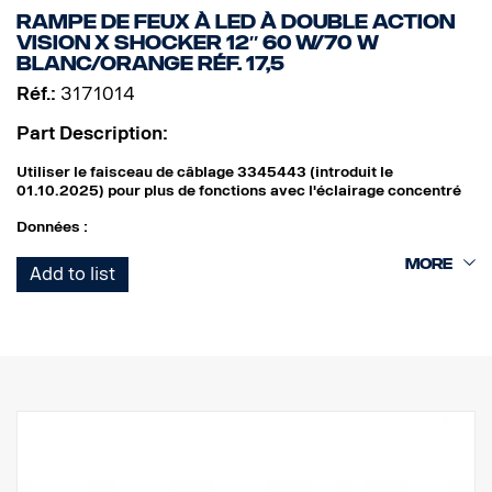
RAMPE DE FEUX À LED À DOUBLE ACTION
VISION X SHOCKER 12″ 60 W/70 W
BLANC/ORANGE RÉF. 17,5
Réf.:
3171014
Part Description:
Utiliser le faisceau de câblage 3345443 (introduit le
01.10.2025) pour plus de fonctions avec l'éclairage concentré
Données :
Largeur : 304 mm
Add to list
Hauteur (avec support) : 97 mm
Profondeur : 97 mm
Poids : 1 700 grammes
Puissance, éclairage concentré : 60 W
Lumens bruts, éclairage concentré : 6 420 lm
Portée, éclairage concentré, à 1 lux : 400 m
Puissance, éclairage d'ambiance : 70 W
Lumens bruts, éclairage d'ambiance : 3 550 lm
Portée, éclairage d'ambiance, à 1 lux : 110 m