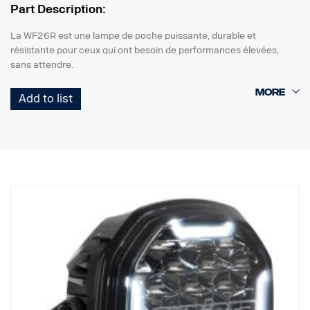
Part Description:
La WF26R est une lampe de poche puissante, durable et
résistante pour ceux qui ont besoin de performances élevées,
sans attendre.
Avec la WF26R, jusqu'à 3 000 lumens sont délivrés sur
Add to list
450 mètres, avec quatre modes d'éclairage différents et deux
modes de clignotement. L'autonomie de la batterie est de
44 heures avec la batterie lithium-ion incluse. Deux boutons situés
à l'arrière de la lampe de poche permettent de sélectionner les
modes d'éclairage.
La WF26R comprend une station de charge avec un support
magnétique, qui peut être monté, par exemple, sur un montant B,
pour ranger la lampe de poche lorsqu'elle n'est pas utilisée. La
lampe de poche dispose d'un indicateur de niveau de batterie
intégré et le câble de charge peut être débranché de la station de
charge si vous souhaitez charger directement la lampe de poche.
La Fenix WF26R est bien sûr étanche à l'eau et à la poussière et
résiste aux chocs jusqu'à 1 mètre avec un indice IP68.