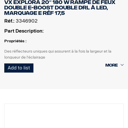
VX EXPLORA 20″ 180 W RAMPE DE FEUX
Température de fonctionnement : à partir de -40 °C jusqu'à +60
DOUBLE E-BOOST DOUBLE DRL À LED,
°C
MARQUAGE E RÉF 17,5
Certificats : ECE R10, ECE R148, ECE R149, CE, UKCA, RoHS,
Réf.:
3346902
REACH
Marquage E : Oui
Part Description:
Référence : 12,5
Propriétés :
Des réflecteurs uniques qui assurent à la fois la largeur et la
longueur de l'éclairage
Éclairages de circulation marqués E avec E-boost pour un effet
Add to list
supplémentaire
Feu de position blanc ou orange de bon goût
Haute durabilité avec l'indice de protection IP68/IP69K
Garantie de fonctionnement de 5 ans de Vision X
Éclairage de circulation à un prix imbattable
Données :
Watt : 180
Marquage E : 35 W