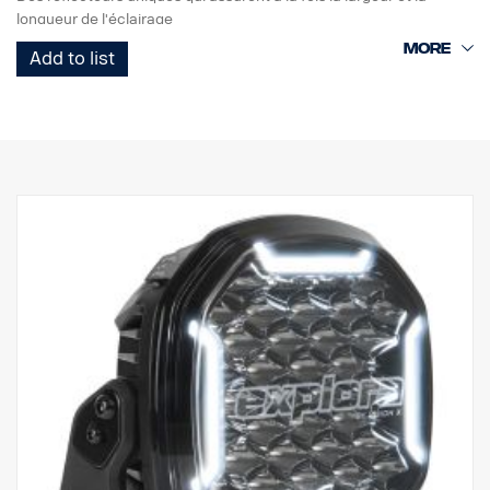
Classe IP : IP68
longueur de l'éclairage
Longueur : 156 mm, tête : 40,4 mm, corps : 26,6 mm
Éclairages de circulation marqués E avec E-boost pour un effet
Poids : 222 grammes, batterie comprise
Add to list
supplémentaire
Inclus dans l'emballage :
Feu de position blanc ou orange de bon goût
Lampe de poche Fenix WF26R, batterie lithium-ion Fenix ARB-
Haute durabilité avec l'indice de protection IP68/IP69K
L21-5000 V2.0, socle de charge, câble de charge magnétique,
Garantie de fonctionnement de 5 ans de Vision X
dragonne, joint torique de rechange
Éclairage de circulation à un prix imbattable
Données :
Watt : 120
Marquage E : 12 W
E-boost : 80 W
Lumens bruts : 8 160 lm
Lumens effectifs : 6 000 lm
LED : 24 x 5 W
Durée de vie estimée des LED : 50 000 heures
Température de couleur : 5700K
Format d'éclairage : Hybride (longueur + largeur)
Longueur d'éclairage : 386 m à 1 Lux (460 m en paire)
Largeur d'éclairage : 40 m à 1 Lux (45 m en paire)
Tension : CC11-32 V