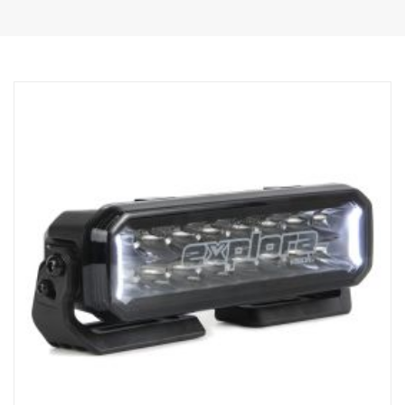
Haute durabilité avec l'indice de protection IP68/IP69K
Garantie de fonctionnement de 5 ans de Vision X
Éclairage de circulation à un prix imbattable
Données :
Watt : 200
Marquage E : 18 W
E-boost : 130 W
Lumens bruts : 13 600 lm
Lumens effectifs : 9 700 lm
LED : 40 x 5 W
Durée de vie estimée des LED : 50 000 heures
Température de couleur : 5700K
Format d'éclairage : Hybride (longueur + largeur)
Longueur d'éclairage : 480 m à 1 Lux (700 m en paire)
Largeur d'éclairage : 50 m à 1 Lux (60 m en paire)
Tension : CC11-32 V
Consommation électrique : 9,6 A à 13,5 V
Taille :
Largeur : 221 cm, Hauteur : 225 cm, Profondeur : 102 cm
Poids : 3 kg