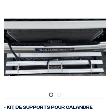
250 kbps.
Pour que le démarrage du moteur fonctionne, le camion doit être
préparé avec le « démarrage à distance du moteur » - FPC3313B.
Pour que la commande du régime moteur fonctionne, le « Type de
commande » dans SDP3 (ou SWS) doit être réglé sur « Can
externe »
Pour les camions avec le circuit électrique SESAMM7, prière de
contrôler les réglementations d'homologation locales pour la
pertinence de la cybersécurité GSR car le produit n'est pas inclus
dans le VWTA de Scania pour les véhicules complets.
- Kit de supports pour calandre