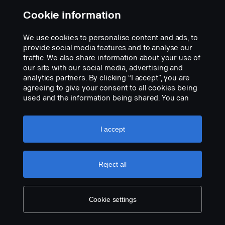
Pas de description disponible
Certificats : ECE R10, ECE R148, ECE R149, CE, UKCA, RoHS,
Cookie information
REACH
Add to list
Marquage E : Oui
We use cookies to personalise content and ads, to
Référence : 17,5
provide social media features and to analyse our
traffic. We also share information about your use of
our site with our social media, advertising and
analytics partners. By clicking “I accept”, you are
agreeing to give your consent to all cookies being
used and the information being shared. You can
also manage your cookies by clicking the “Cookie
settings” and selecting the categories you’d like to
accept. For a more detailed explanation of how we
I accept
use cookies, please visit our cookies section,
which you can find by clicking the link below this
text.
Cookie policy
Reject all
Cookie settings