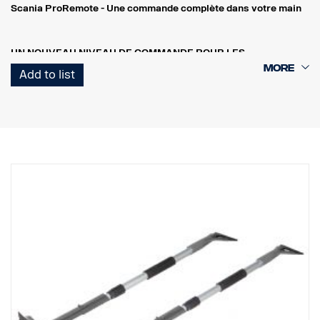
Scania ProRemote - Une commande complète dans votre main
UN NOUVEAU NIVEAU DE COMMANDE POUR LES
CONDUCTEURS DE SCANIA
Add to list
Scania ProRemote est plus qu'un simple outil - c'est un système
de commande intelligent qui simplifie et améliore votre journée de
travail. Que vous soyez à l'extérieur de la cabine, en train de
charger une cargaison, de régler la hauteur de la suspension ou de
contrôler les données du moteur, vous avez toutes les
commandes en main.
CONTRÔLE EN TEMPS RÉEL - SÉCURITÉ ET PRÉCISION, EN
TEMPS RÉEL
Scania ProRemote permet au conducteur de surveiller le poids de
la charge depuis l'extérieur du véhicule, en temps réel. Cela
garantit que chaque charge est parfaitement équilibrée et
conforme aux restrictions de poids ainsi qu'aux réglementations
industrielles.
RÉGLAGE INTELLIGENT DE LA CHARGE
Avec la détection automatique des essieux, le récepteur identifie