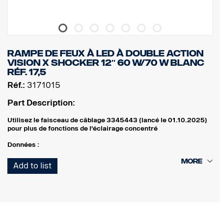
RAMPE DE FEUX À LED À DOUBLE ACTION
VISION X SHOCKER 12″ 60 W/70 W BLANC
Réf. 17,5
Réf.:
3171015
Part Description:
Utilisez le faisceau de câblage 3345443 (lancé le 01.10.2025)
pour plus de fonctions de l'éclairage concentré
Données :
Largeur : 304 mm
Add to list
Hauteur (avec support) : 97 mm
Profondeur : 97 mm
Poids : 1 700 grammes
Puissance, éclairage concentré : 60 W
Lumens bruts, éclairage concentré : 6420 lm