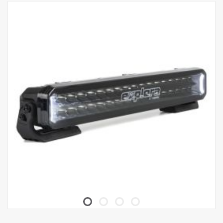
Données :
Watt : 40
Marquage E : 18 W
Lumens bruts : 2 700 lm
Lumens effectifs : 2 235 lm
LED : 8 x 5 W
Durée de vie estimée des LED : 50 000 heures
Température de couleur : 5700K
Format d'éclairage : Hybride (longueur + largeur)
Longueur d'éclairage : 284 m à 1 Lux
Largeur d'éclairage : 34 m à 1 Lux
Tension : CC9-33 V
Consommation électrique : 1,93 A à 13,5 V
Taille :
Largeur : 268 cm, Hauteur : 71 cm, Profondeur : 63,5 cm
Poids : 870 kg
Diffuseur d'éclairage : Polycarbonate
Boîtier de lampe : Aluminium aéronautique
Montage : Composite
Classe IP : IP68/IP69K
Classe de vibration : 6,9 gRMS