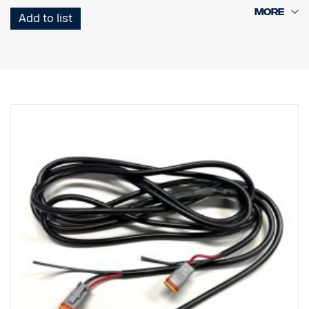
Rampe de feux LED compacte pour une installation dans des
Add to list
espaces restreints
Marqué E et ECE-R65, éclairage auxiliaire et feu d'avertissement
en un seul dispositif
Feu de position blanc ou orange
Extrêmement résistant avec indice de protection IP68/IP69K
Garantie de fonctionnement de 7 ans de Vision X
Données :
Marquage E : Oui
Puissance : 33 W/90 W (marquage E/E-boost)
LED : 9 LED CREE XPL-HI
Lumen : 3 560 lm/1 650 lm
Format d'éclairage : Feu longue portée + feu d'avertissement
elliptique
Portée à 1 lux : 350 m / 280 m
Tension : 11-32 V
Consommation électrique : 2,75 A/7,5 A
Dimensions :
Largeur : 370 mm, Hauteur : 40 mm, Profondeur :