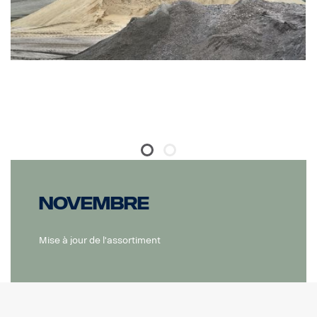
Poids : 1 kg
Diffuseur d'éclairage : Polycarbonate
Boîtier de lampe : Aluminium de qualité aéronautique
Indice de protection IP : IP68/IP69K
CISPR25 : Classe 3 pour l'éclairage longue portée, Classe 1 pour
l'éclairage d'avertissement
ECE-R65 : Classe 1
Résistance aux vibrations : 21 Grms
Température de fonctionnement : à partir de -40 °C jusqu'à +80
°C
Durée de vie estimée : 50 000 heures
Novembre
Mise à jour de l'assortiment