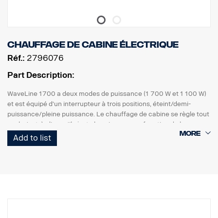
Chauffage de cabine électrique
Réf.:
2796076
Part Description:
WaveLine 1700 a deux modes de puissance (1 700 W et 1 100 W)
et est équipé d'un interrupteur à trois positions, éteint/demi-
puissance/pleine puissance. Le chauffage de cabine se règle tout
seul, c'est-à-dire qu'il ajuste la puissance en fonction de la
température environnante. Il est également équipé d'un limiteur
Add to list
de température réinitialisable qui coupe l'alimentation si la
température dépasse une valeur autorisée.
Il est noir et rouge. Ses dimensions sont 195x145x50 mm. Il peut
être installé de différentes façons : en utilisant la poignée de
montage, l'attache rapide ou le support métallique.
Le chauffage de cabine doit être raccordé à une alimentation 230