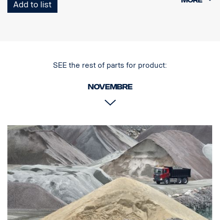
Add to list
espaces restreints
Marqué E et ECE-R65, éclairage auxiliaire et feu d'avertissement
en un seul dispositif
Feu de position blanc ou orange
Extrêmement résistant avec indice de protection IP68/IP69K
Garantie de fonctionnement de 7 ans de Vision X
SEE the rest of parts for product:
Données :
Novembre
Marquage E : Oui
Puissance : 33 W/90 W (marquage E/E-boost)
LED : 9 LED CREE XPL-HI
Lumen : 3 560 lm/1 650 lm
Format d'éclairage : Feu longue portée + feu d'avertissement
elliptique
Portée à 1 lux : 350 m / 280 m
Tension : 11-32 V
Consommation électrique : 2,75 A/7,5 A
Dimensions :
Largeur : 370 mm, Hauteur : 40 mm, Profondeur :
61 mm