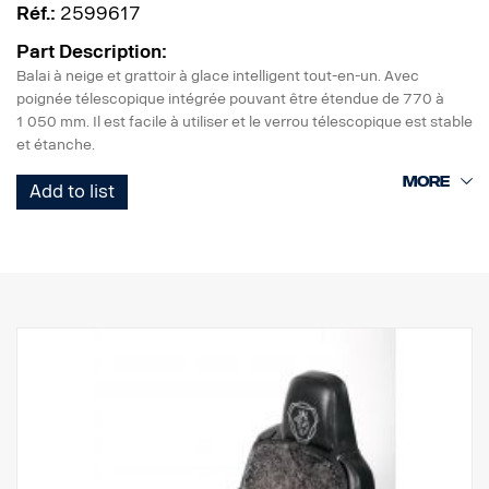
Réf.:
2599617
Part Description:
Balai à neige et grattoir à glace intelligent tout-en-un. Avec
poignée télescopique intégrée pouvant être étendue de 770 à
1 050 mm. Il est facile à utiliser et le verrou télescopique est stable
et étanche.
Une extrémité comporte un balai à neige efficace et l'autre est
Add to list
dotée d'un solide grattoir à glace en polycarbonate résistant au
gel. Le grattoir à glace comprend trois bords pour gratter et une
encoche pour débarrasser les balais d'essuie-glace du givre et de
la neige.
Une poignée confortable optimise la facilité d'utilisation de cet
outil pour l'hiver.