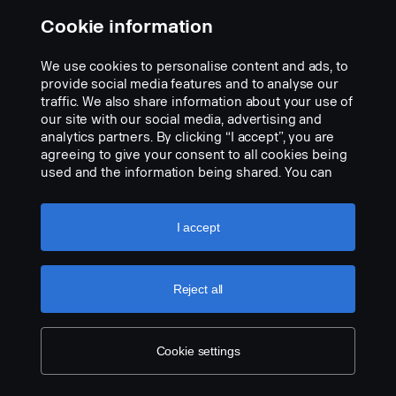
Cookie information
We use cookies to personalise content and ads, to
provide social media features and to analyse our
traffic. We also share information about your use of
our site with our social media, advertising and
analytics partners. By clicking “I accept”, you are
agreeing to give your consent to all cookies being
Chromé
used and the information being shared. You can
Réf.:
2882337
also manage your cookies by clicking the “Cookie
settings” and selecting the categories you’d like to
Part Description:
accept. For a more detailed explanation of how we
I accept
Pas de description disponible
use cookies, please visit our cookies section,
which you can find by clicking the link below this
Add to list
text.
Cookie policy
Reject all
Cookie settings