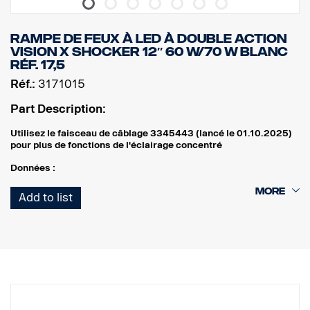
RAMPE DE FEUX À LED À DOUBLE ACTION
VISION X SHOCKER 12″ 60 W/70 W BLANC
Réf. 17,5
Réf.:
3171015
Part Description:
Utilisez le faisceau de câblage 3345443 (lancé le 01.10.2025)
pour plus de fonctions de l'éclairage concentré
Données :
Largeur : 304 mm
Add to list
Hauteur (avec support) : 97 mm
Profondeur : 97 mm
Poids : 1 700 grammes
Puissance, éclairage concentré : 60 W
Lumens bruts, éclairage concentré : 6420 lm
Portée, éclairage concentré, à 1 lux : 400 m
Puissance, éclairage d'ambiance : 70 W