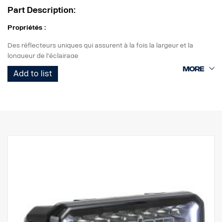
REACH, marquage CE : Oui, Référence : 12,5
Part Description:
Propriétés :
Des réflecteurs uniques qui assurent à la fois la largeur et la
longueur de l'éclairage
Éclairages de circulation marqués E avec E-boost pour un effet
Add to list
supplémentaire
Feu de position blanc ou orange de bon goût
Haute durabilité avec l'indice de protection IP68/IP69K
Garantie de fonctionnement de 5 ans de Vision X
Éclairage de circulation à un prix imbattable
Données :
Watt : 120
Marquage E : 12 W
E-boost : 80 W
Lumens bruts : 8 160 lm
Lumens effectifs : 6 000 lm
LED : 24 x 5 W
Durée de vie estimée des LED : 50 000 heures