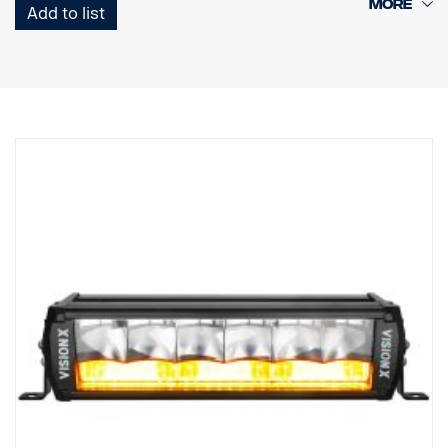
Add to list
supplémentaire
Feu de position blanc ou orange de bon goût
Haute durabilité avec l'indice de protection IP68/IP69K
Garantie de fonctionnement de 5 ans de Vision X
Éclairage de circulation à un prix imbattable
Données :
Watt : 140
Marquage E : 101 W
Lumens bruts : 9 500 lm
Lumens effectifs : 9 300 lm
LED : 28 x 5 W
Durée de vie estimée des LED : 50 000 heures
Température de couleur : 5700K
Format d'éclairage : Hybride (longueur + largeur)
Longueur d'éclairage : 540 m à 1 Lux
Largeur d'éclairage : 60 m à 1 Lux
Tension : CC9-33 V