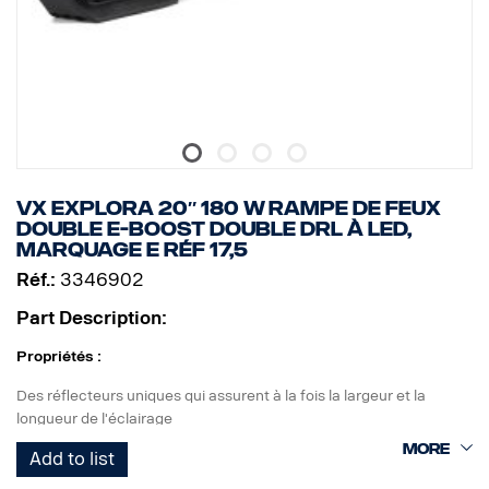
Consommation électrique : 1,93 A à 13,5 V
Taille :
Largeur : 268 cm, Hauteur : 71 cm, Profondeur : 63,5 cm
Poids : 870 kg
Diffuseur d'éclairage : Polycarbonate
Boîtier de lampe : Aluminium aéronautique
Montage : Composite
Classe IP : IP68/IP69K
Classe de vibration : 6,9 gRMS
VX EXPLORA 20″ 180 W RAMPE DE FEUX
Température de fonctionnement : à partir de -40 °C jusqu'à +60
DOUBLE E-BOOST DOUBLE DRL À LED,
°C
MARQUAGE E RÉF 17,5
Certificats : ECE R10, ECE R148, ECE R149, CE, UKCA, RoHS,
Réf.:
3346902
REACH
Marquage E : Oui
Part Description:
Référence : 12,5
Propriétés :
Des réflecteurs uniques qui assurent à la fois la largeur et la
longueur de l'éclairage
Éclairages de circulation marqués E avec E-boost pour un effet
Add to list
supplémentaire
Feu de position blanc ou orange de bon goût