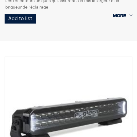
Des réflecteurs uniques qui assurent à la fois la largeur et la
longueur de l'éclairage
Éclairages de circulation marqués E avec E-boost pour un effet
Add to list
supplémentaire
Feu de position blanc ou orange de bon goût
Haute durabilité avec l'indice de protection IP68/IP69K
Garantie de fonctionnement de 5 ans de Vision X
Éclairage de circulation à un prix imbattable
Données :
Watt : 40
Marquage E : 18 W
Lumens bruts : 2 700 lm
Lumens effectifs : 2 235 lm
LED : 8 x 5 W
Durée de vie estimée des LED : 50 000 heures
Température de couleur : 5700K
Format d'éclairage : Hybride (longueur + largeur)
Longueur d'éclairage : 284 m à 1 Lux
Largeur d'éclairage : 34 m à 1 Lux
Tension : CC9-33 V