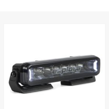
Haute durabilité avec l'indice de protection IP68/IP69K
Garantie de fonctionnement de 5 ans de Vision X
Éclairage de circulation à un prix imbattable
Données :
Watt : 180
Marquage E : 35 W
E-boost : 108 W
Lumens bruts : 12 240 lm
Lumens effectifs : 9 780 lm
LED : 18 x 5 W
Durée de vie estimée des LED : 50 000 heures
Température de couleur : 5700K
Format d'éclairage : Hybride (longueur + largeur)
Longueur d'éclairage : 638 m à 1 Lux
Largeur d'éclairage : 86 m à 1 Lux
Tension : CC9-33 V
Consommation électrique : 7,2 A à 13,5 V
Taille :