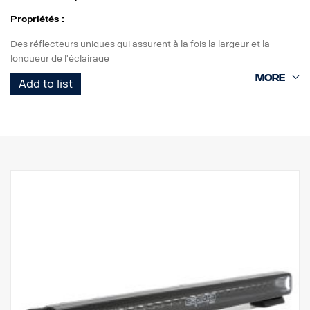
Propriétés :
Des réflecteurs uniques qui assurent à la fois la largeur et la
longueur de l'éclairage
Éclairages de circulation marqués E avec E-boost pour un effet
Add to list
supplémentaire
Feu de position blanc ou orange de bon goût
Haute durabilité avec l'indice de protection IP68/IP69K
Garantie de fonctionnement de 5 ans de Vision X
Éclairage de circulation à un prix imbattable
Données :
Watt : 180
Marquage E : 35 W
E-boost : 108 W
Lumens bruts : 12 240 lm
Lumens effectifs : 9 780 lm
LED : 18 x 5 W
Durée de vie estimée des LED : 50 000 heures
Température de couleur : 5700K