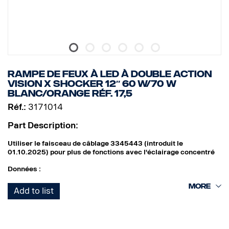
Consommation électrique : 7,1 A à 13,5 V
Taille : Largeur : 776 cm, Hauteur : 71 cm, Profondeur : 63,5 cm
Poids : 2030 grammes
Diffuseur d'éclairage : Polycarbonate
Boîtier de lampe : Aluminium aéronautique
Montage : Composite
Classe IP : IP68/IP69K
RAMPE DE FEUX À LED À DOUBLE ACTION
Classe de vibration : 6,9 gRMS
VISION X SHOCKER 12″ 60 W/70 W
Température de fonctionnement : à partir de -40 °C jusqu'à +60
BLANC/ORANGE RÉF. 17,5
°C
Réf.:
3171014
Certificats : ECE R10, ECE R148, ECE R149, CE, UKCA, RoHS,
REACH
Part Description:
Marquage E : Oui
Référence : 40
Utiliser le faisceau de câblage 3345443 (introduit le
01.10.2025) pour plus de fonctions avec l'éclairage concentré
Données :
Largeur : 304 mm
Add to list
Hauteur (avec support) : 97 mm
Profondeur : 97 mm
Poids : 1 700 grammes