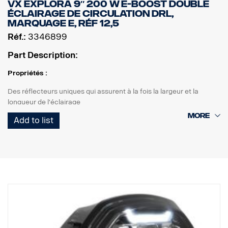
VX EXPLORA 9″ 200 W E-BOOST DOUBLE
ÉCLAIRAGE DE CIRCULATION DRL,
MARQUAGE E, RÉF 12,5
Réf.:
3346899
Part Description:
Propriétés :
Des réflecteurs uniques qui assurent à la fois la largeur et la
longueur de l'éclairage
Éclairages de circulation marqués E avec E-boost pour un effet
Add to list
supplémentaire
Feu de position blanc ou orange de bon goût
Haute durabilité avec l'indice de protection IP68/IP69K
Garantie de fonctionnement de 5 ans de Vision X
Éclairage de circulation à un prix imbattable
Données :
Watt : 200
Marquage E : 18 W
E-boost : 130 W