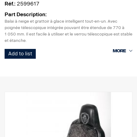
Réf.:
2599617
Part Description:
Balai à neige et grattoir à glace intelligent tout-en-un. Avec
poignée télescopique intégrée pouvant être étendue de 770 à
1 050 mm. Il est facile à utiliser et le verrou télescopique est stable
et étanche.
Une extrémité comporte un balai à neige efficace et l'autre est
Add to list
dotée d'un solide grattoir à glace en polycarbonate résistant au
gel. Le grattoir à glace comprend trois bords pour gratter et une
encoche pour débarrasser les balais d'essuie-glace du givre et de
la neige.
Une poignée confortable optimise la facilité d'utilisation de cet
outil pour l'hiver.