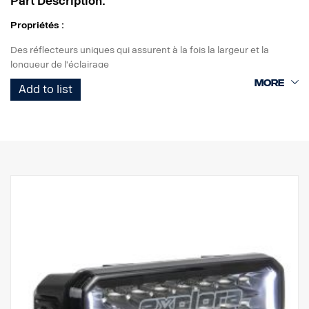
Part Description:
Propriétés :
Des réflecteurs uniques qui assurent à la fois la largeur et la
longueur de l'éclairage
Éclairages de circulation marqués E avec E-boost pour un effet
Add to list
supplémentaire
Feu de position blanc ou orange de bon goût
Haute durabilité avec l'indice de protection IP68/IP69K
Garantie de fonctionnement de 5 ans de Vision X
Éclairage de circulation à un prix imbattable
Données :
Watt : 120
Marquage E : 12 W
E-boost : 80 W
Lumens bruts : 8 160 lm
Lumens effectifs : 6 000 lm
LED : 24 x 5 W
Durée de vie estimée des LED : 50 000 heures
Température de couleur : 5700K