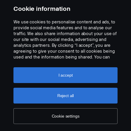
Cookie information
We use cookies to personalise content and ads, to
provide social media features and to analyse our
traffic. We also share information about your use of
our site with our social media, advertising and
analytics partners. By clicking “I accept”, you are
agreeing to give your consent to all cookies being
Chromé
used and the information being shared. You can
Réf.:
2882337
also manage your cookies by clicking the “Cookie
settings” and selecting the categories you’d like to
Part Description:
accept. For a more detailed explanation of how we
I accept
Pas de description disponible
use cookies, please visit our cookies section,
which you can find by clicking the link below this
Add to list
text.
Cookie policy
Reject all
Cookie settings