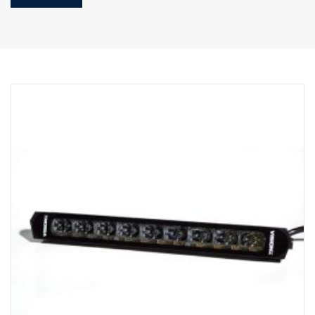
supplémentaire
Feu de position blanc ou orange de bon goût
Haute durabilité avec l'indice de protection IP68/IP69K
Garantie de fonctionnement de 5 ans de Vision X
Éclairage de circulation à un prix imbattable
Données :
Watt : 140
Marquage E : 101 W
Lumens bruts : 9 500 lm
Lumens effectifs : 9 300 lm
LED : 28 x 5 W
Durée de vie estimée des LED : 50 000 heures
Température de couleur : 5700K
Format d'éclairage : Hybride (longueur + largeur)
Longueur d'éclairage : 540 m à 1 Lux
Largeur d'éclairage : 60 m à 1 Lux
Tension : CC9-33 V
Consommation électrique : 7,1 A à 13,5 V