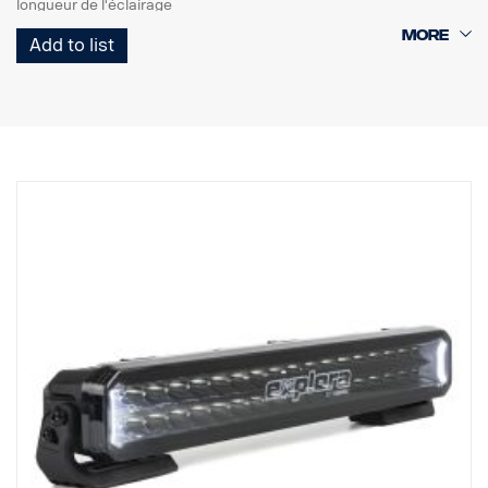
longueur de l'éclairage
Éclairages de circulation marqués E avec E-boost pour un effet
Add to list
supplémentaire
Feu de position blanc ou orange de bon goût
Haute durabilité avec l'indice de protection IP68/IP69K
Garantie de fonctionnement de 5 ans de Vision X
Éclairage de circulation à un prix imbattable
Données :
Watt : 40
Marquage E : 18 W
Lumens bruts : 2 700 lm
Lumens effectifs : 2 235 lm
LED : 8 x 5 W
Durée de vie estimée des LED : 50 000 heures
Température de couleur : 5700K
Format d'éclairage : Hybride (longueur + largeur)
Longueur d'éclairage : 284 m à 1 Lux
Largeur d'éclairage : 34 m à 1 Lux
Tension : CC9-33 V
Consommation électrique : 1,93 A à 13,5 V