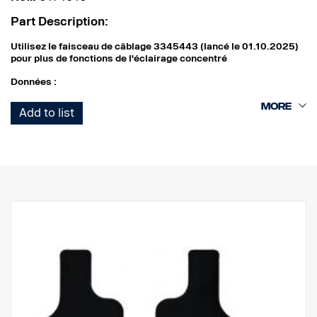
Part Description:
Utilisez le faisceau de câblage 3345443 (lancé le 01.10.2025)
pour plus de fonctions de l'éclairage concentré
Données :
Largeur : 304 mm
Add to list
Hauteur (avec support) : 97 mm
Profondeur : 97 mm
Poids : 1 700 grammes
Puissance, éclairage concentré : 60 W
Lumens bruts, éclairage concentré : 6420 lm
Portée, éclairage concentré, à 1 lux : 400 m
Puissance, éclairage d'ambiance : 70 W
Lumens bruts, éclairage d'ambiance : 3550 lm
Portée, éclairage d'ambiance, à 1 lux : 110 m