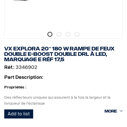
Taille :
Largeur : 268 cm, Hauteur : 71 cm, Profondeur : 63,5 cm
Poids : 870 kg
Diffuseur d'éclairage : Polycarbonate
Boîtier de lampe : Aluminium aéronautique
Montage : Composite
Classe IP : IP68/IP69K
Classe de vibration : 6,9 gRMS
VX EXPLORA 20″ 180 W RAMPE DE FEUX
Température de fonctionnement : à partir de -40 °C jusqu'à +60
DOUBLE E-BOOST DOUBLE DRL À LED,
°C
MARQUAGE E RÉF 17,5
Certificats : ECE R10, ECE R148, ECE R149, CE, UKCA, RoHS,
Réf.:
3346902
REACH
Marquage E : Oui
Part Description:
Référence : 12,5
Propriétés :
Des réflecteurs uniques qui assurent à la fois la largeur et la
longueur de l'éclairage
Éclairages de circulation marqués E avec E-boost pour un effet
Add to list
supplémentaire
Feu de position blanc ou orange de bon goût