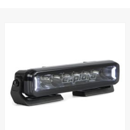
Haute durabilité avec l'indice de protection IP68/IP69K
Garantie de fonctionnement de 5 ans de Vision X
Éclairage de circulation à un prix imbattable
Données :
Watt : 180
Marquage E : 35 W
E-boost : 108 W
Lumens bruts : 12 240 lm
Lumens effectifs : 9 780 lm
LED : 18 x 5 W
Durée de vie estimée des LED : 50 000 heures
Température de couleur : 5700K
Format d'éclairage : Hybride (longueur + largeur)
Longueur d'éclairage : 638 m à 1 Lux
Largeur d'éclairage : 86 m à 1 Lux
Tension : CC9-33 V
Consommation électrique : 7,2 A à 13,5 V
Taille :
Largeur : 531 cm, Hauteur : 94 cm, Profondeur : 76,5 cm