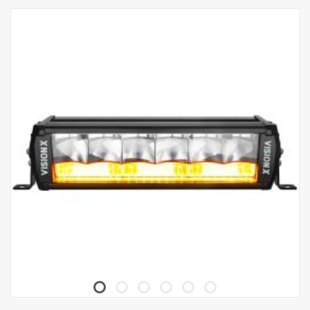
Données :
Marquage E : Oui
Puissance : 33 W/90 W (marquage E/E-boost)
LED : 9 LED CREE XPL-HI
Lumen : 3 560 lm/1 650 lm
Format d'éclairage : Feu longue portée + feu d'avertissement
elliptique
Portée à 1 lux : 350 m / 280 m
Tension : 11-32 V
Consommation électrique : 2,75 A/7,5 A
Dimensions :
Largeur : 370 mm, Hauteur : 40 mm, Profondeur :
61 mm
Poids : 1 kg
Diffuseur d'éclairage : Polycarbonate
Boîtier de lampe : Aluminium de qualité aéronautique
Indice de protection IP : IP68/IP69K
CISPR25 : Classe 3 pour l'éclairage longue portée, Classe 1 pour
l'éclairage d'avertissement