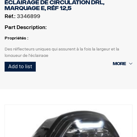
ÉCLAIRAGE DE CIRCULATION DRL,
MARQUAGE E, RÉF 12,5
Réf.:
3346899
Part Description:
Propriétés :
Des réflecteurs uniques qui assurent à la fois la largeur et la
longueur de l'éclairage
Éclairages de circulation marqués E avec E-boost pour un effet
Add to list
supplémentaire
Feu de position blanc ou orange de bon goût
Haute durabilité avec l'indice de protection IP68/IP69K
Garantie de fonctionnement de 5 ans de Vision X
Éclairage de circulation à un prix imbattable
Données :
Watt : 200
Marquage E : 18 W
E-boost : 130 W
Lumens bruts : 13 600 lm