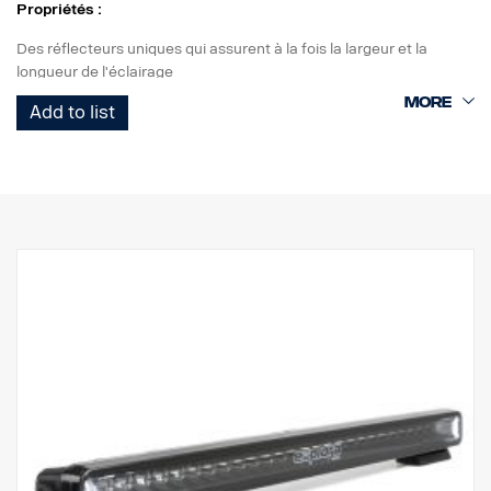
Propriétés :
Des réflecteurs uniques qui assurent à la fois la largeur et la
longueur de l'éclairage
Éclairages de circulation marqués E avec E-boost pour un effet
Add to list
supplémentaire
Feu de position blanc ou orange de bon goût
Haute durabilité avec l'indice de protection IP68/IP69K
Garantie de fonctionnement de 5 ans de Vision X
Éclairage de circulation à un prix imbattable
Données :
Watt : 180
Marquage E : 35 W
E-boost : 108 W
Lumens bruts : 12 240 lm
Lumens effectifs : 9 780 lm
LED : 18 x 5 W
Durée de vie estimée des LED : 50 000 heures
Température de couleur : 5700K
Format d'éclairage : Hybride (longueur + largeur)