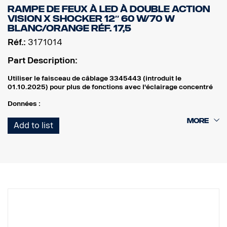
RAMPE DE FEUX À LED À DOUBLE ACTION
ECE-R65 : Classe 1
VISION X SHOCKER 12″ 60 W/70 W
Résistance aux vibrations : 21 Grms
BLANC/ORANGE RÉF. 17,5
Température de fonctionnement : à partir de -40 °C jusqu'à +80
Réf.:
3171014
°C
Durée de vie estimée : 50 000 heures
Part Description:
Utiliser le faisceau de câblage 3345443 (introduit le
01.10.2025) pour plus de fonctions avec l'éclairage concentré
Données :
Largeur : 304 mm
Add to list
Hauteur (avec support) : 97 mm
Profondeur : 97 mm
Poids : 1 700 grammes
Puissance, éclairage concentré : 60 W
Lumens bruts, éclairage concentré : 6 420 lm
Portée, éclairage concentré, à 1 lux : 400 m
Puissance, éclairage d'ambiance : 70 W
Lumens bruts, éclairage d'ambiance : 3 550 lm
Portée, éclairage d'ambiance, à 1 lux : 110 m