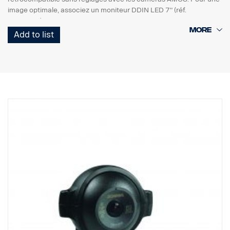
image optimale, associez un moniteur DDIN LED 7" (réf.
2245725).
- Lentille étanche, revêtement résistant aux griffures et anti-
Add to list
salissures
- Nouveau boîtier : plastique industriel ; meilleure résistance à la
saleté et aux liquides pour automobiles
- Remplissage avec du moulage pour automobile, résistance très
élevée à l'humidité, aux chocs et aux vibrations
- Puce CMOS HR nouvelle génération
- Sensibilité lumière vive < 0,05 lux.
- Performances EMC élevées (100 V/m)
- Température de fonctionnement : -40 °C à +85 °C
- 640 x 480 pixels
- Coche de sécurité intégrée