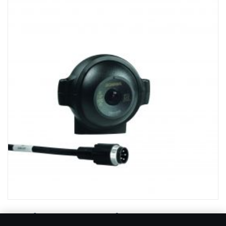
- Performances EMC élevées (100 V/m)
- Température de fonctionnement : -40 °C à +85 °C
- 640 x 480 pixels
- Coche de sécurité intégrée
Caméra de vue arrière 102° avec