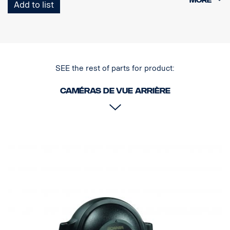
une vision de nuit à une distance de 25 mètres.
Add to list
- Lentille étanche, revêtement résistant aux griffures et anti-
salissures
- Nouveau boîtier : plastique industriel ; meilleure résistance à la
saleté et aux liquides pour automobiles
- Remplissage avec du moulage pour automobile, résistance très
SEE the rest of parts for product:
élevée à l'humidité, aux chocs et aux vibrations
- Puce CMOS HR nouvelle génération
Caméras de vue arrière
- Sensibilité lumière vive < 0,05 lux.
- Performances EMC élevées (100 V/m)
- Température de fonctionnement : -40 °C à +85 °C
- 640 x 480 pixels
- Coche de sécurité intégrée
Cette caméra offre des possibilités supplémentaires dans
l'obscurité. Aucune adaptation n'est nécessaire.