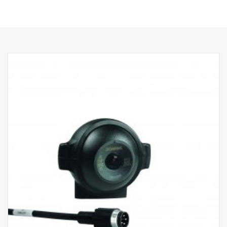
salissures
- Nouveau boîtier : plastique industriel ; meilleure résistance à la
saleté et aux liquides pour automobiles
- Remplissage avec du moulage pour automobile, résistance très
élevée à l'humidité, aux chocs et aux vibrations
- Puce CMOS HR nouvelle génération
- Sensibilité lumière vive < 0,05 lux.
- Performances EMC élevées (100 V/m)
- Température de fonctionnement : -40 °C à +85 °C
- 640 x 480 pixels
- Coche de sécurité intégrée