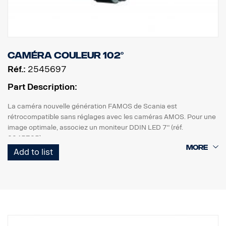
Caméra couleur 102°
Réf.:
2545697
Part Description:
La caméra nouvelle génération FAMOS de Scania est
rétrocompatible sans réglages avec les caméras AMOS. Pour une
image optimale, associez un moniteur DDIN LED 7" (réf.
2245725).
- Lentille étanche, revêtement résistant aux griffures et anti-
Add to list
salissures
- Nouveau boîtier : plastique industriel ; meilleure résistance à la
saleté et aux liquides pour automobiles
- Remplissage avec du moulage pour automobile, résistance très
élevée à l'humidité, aux chocs et aux vibrations
- Puce CMOS HR nouvelle génération
- Sensibilité lumière vive < 0,05 lux.