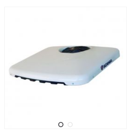
véhicule porteur : FPC 04743D « Feu de travail arrière,
préparation côté gauche et côté droit »