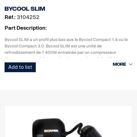
Bycool SLIM
Réf.:
3104252
Part Description:
Bycool SLIM a un profil plus bas que le Bycool Compact 1.4 ou le
Bycool Compact 3.0. Bycool SLIM est une unité de
refroidissement de 1 400W entraînée par un compresseur
électrique. Ce module est adapté aux systèmes à double batterie.
Add to list
La référence comprend l'unité prémontée, le faisceau de câblage
et des pièces pour renforcer le déflecteur d'air monté sur le toit,
par exemple, étant donné qu'il doit être découpé sur mesure pour
permettre l'installation du climatiseur de cabine. Une préparation
de câbles FPC5168C est disponible.
Les dimensions du Bycool SLIM sont (LxlxH mm)
896x874x116 mm et il pèse environ 34 kg. Lorsqu'elle est montée,
l'unité ajoute environ 144 mm à la hauteur de votre véhicule, ce
qui veut dire qu'il est nécessaire de mesurer la hauteur totale de la
cabine avec le climatiseur de cabine monté pour ne dépasser