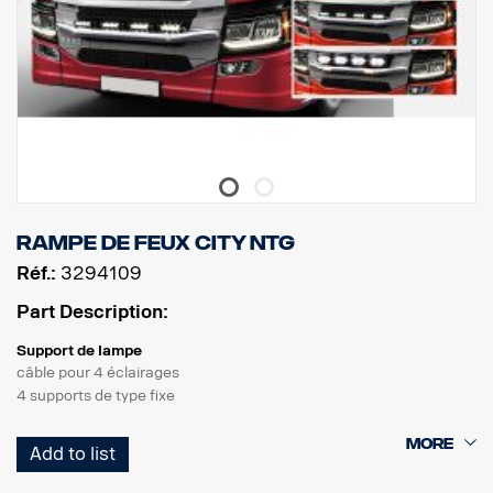
Rampe de feux City NTG
Réf.:
3294109
Part Description:
Support de lampe
câble pour 4 éclairages
4 supports de type fixe
Produit
Add to list
Matériau AISI304
Dimension principale du matériau 70 mm