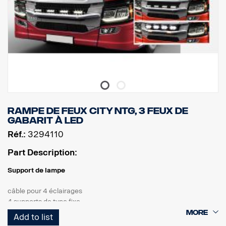
Rampe de feux City NTG, 3 feux de
gabarit à LED
Réf.:
3294110
Part Description:
Support de lampe
câble pour 4 éclairages
4 supports de type fixe
3 LED blanches
Add to list