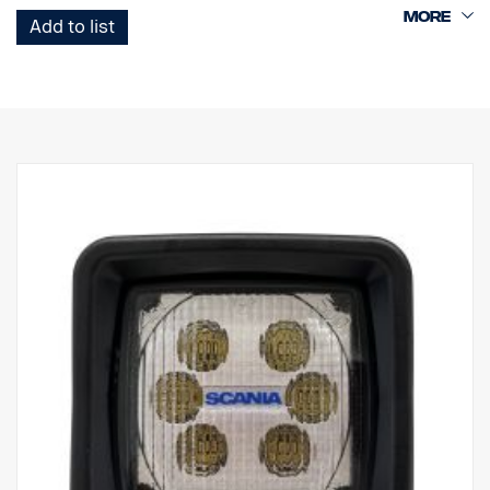
support standard, connecteur DT, multi volts 12-24 V, protégé
Add to list
contre la polarité inverse, IP68-69K. ECE R10, ECE R23 (feu de
recul), homologué ADR.
Pour des feux de recul améliorés : Ajouter aux spécifications du
véhicule porteur : FPC 04743D « Feu de travail arrière,
préparation côté gauche et côté droit »