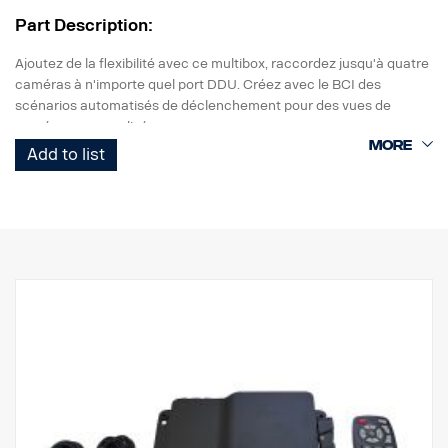
Part Description:
Ajoutez de la flexibilité avec ce multibox, raccordez jusqu'à quatre
caméras à n'importe quel port DDU. Créez avec le BCI des
scénarios automatisés de déclenchement pour des vues de
caméra personnalisées.
Raccordement au DDU ou à un contrôleur autonome 10"
Add to list
3254867
• Sortie vidéo analogique HD
• Niveau d'étanchéité IP69K
• Commutateur d'écran, plein / séparé en 2 / en 3 / en 4
• 4 déclencheurs
• ajoute des lignes de stationnement
• Bouton à 5 touches pour le basculement manuel et l'accès au
menu
• CC 24 V
• Convient pour le support de l'ECU
• Dimensions L175 H29 P196
• Temp. -20 ˚C ~ 70 ˚C
• Résiste aux vibrations