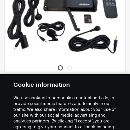
• Conforme à l'ADR
• Poids 981 g (appareil seul)
À utiliser avec le tableau de bord Smart Dash,
Non compatible
avec AUS4
nécessite l'adaptateur 3203561 ou 3186731 pour se raccorder
au port de la caméra DDU.
MDVR AHD 4CH
Cookie information
Réf.:
3165665
We use cookies to personalise content and ads, to
Part Description:
provide social media features and to analyse our
traffic. We also share information about your use of
Enregistrez votre environnement avec ce multibox à 4 canaux.
our site with our social media, advertising and
Il enregistre jusqu'à 4 canaux individuels et peut être raccordé à
analytics partners. By clicking “I accept”, you are
toutes les caméras de bord intelligentes Scania.
agreeing to give your consent to all cookies being