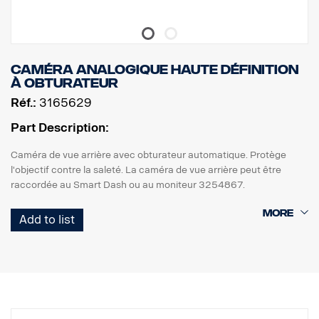
Caméra analogique haute définition
à obturateur
Réf.:
3165629
Part Description:
Caméra de vue arrière avec obturateur automatique. Protège
l'objectif contre la saleté. La caméra de vue arrière peut être
raccordée au Smart Dash ou au moniteur 3254867.
Le couvercle de l'objectif doit être alimenté par un courant
Add to list
externe de +24 V, utilisez l'adaptateur 3187485.