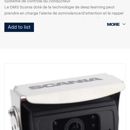
Système de contrôle du conducteur
Le DMS Scania doté de la technologie de deep learning peut
prendre en charge l'alerte de somnolence/d'attention et le rappel
du port de la ceinture de sécurité, ainsi que le transfert périodique
de données d'événements et de séquences vidéo.
Add to list
Le DMS Scania offre un système robuste d'avertissement de
somnolence et de distraction grâce à
l'algorithme de deep learning et peut donc mettre en œuvre la
reconnaissance du visage même dans différents
environnements de véhicule, tels que la lumière du soleil, la nuit et
les vêtements du conducteur tels que les masques, les chapeaux
et les lunettes de soleil.
Il détecte et calcule la position de la tête (x, y, z), la direction du
visage
(lacet, tangage, roulis) et l'ouverture/la fermeture des yeux et de la
bouche.
Le DMS peut être intégré au MDAS-9N par Ethernet, de sorte que
les données vidéo
et d'événements du système ADAS peuvent
être transmises au DMS Scania. Ensuite,
les données ADAS et DMS peuvent être envoyées simultanément
à un dispositif télématique par l'intermédiaire d'un câble RS232.