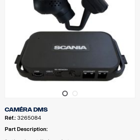
aucune limite de hauteur.
Veuillez télécharger les instructions de montage, la liste des
pièces et les manuels d'utilisation sur
le site
http://scania.dirna.com/
Caméra DMS
Réf.:
3265084
Part Description: