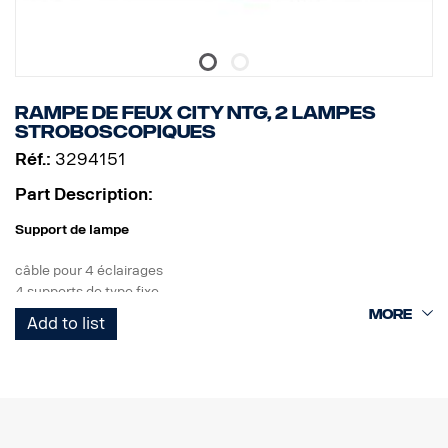
Rampe de feux City NTG, 2 lampes
stroboscopiques
Réf.:
3294151
Part Description:
Support de lampe
câble pour 4 éclairages
4 supports de type fixe
2 lampes stroboscopiques
Add to list
Produit
Matériau AISI304
Dimension principale du matériau 70 mm
Surface polie