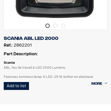
Scania ABL LED 2000
Réf.:
2862201
Part Description:
Scania
ABL, feu de travail à LED 2000 Lumens,
Faisceau lumineux large, 6 LED, 29 W, boîtier en plastique
noir/aluminium, diffuseur en verre trempé avec logo Scania,
Add to list
support spécial Scania (plus haut que le support standard),
connecteur DT, multi volts 12-24 V, protégé contre la polarité
inverse, IP68-69K. ECE R10, homologué ADR.
Pour des feux de recul améliorés : Ajouter aux spécifications du