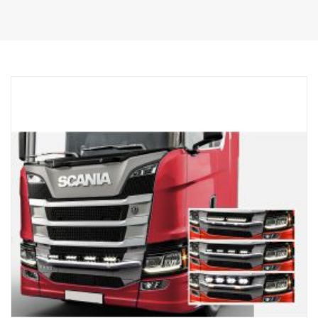
Produit
Matériau AISI304
Dimension principale du matériau 70 mm
Surface polie
Le produit a été approuvé conforme à la réglementation UNECE
R61.
Éclairages
Nombre de points de montage d'éclairage pour 4 supports de type
fixe
Câble pour 4 éclairages