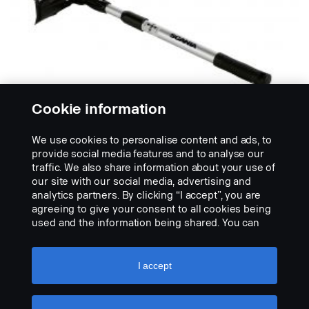
Cookie information
We use cookies to personalise content and ads, to
provide social media features and to analyse our
traffic. We also share information about your use of
our site with our social media, advertising and
REINIGINGSAPPARATUUR
analytics partners. By clicking “I accept”, you are
Uitschuifbare rubberen trekker met
agreeing to give your consent to all cookies being
spons
used and the information being shared. You can
No description available
also manage your cookies by clicking the “Cookie
settings” and selecting the categories you’d like to
PRODUCT BEKIJKEN
accept. For a more detailed explanation of how we
I accept
use cookies, please visit our cookies section,
which you can find by clicking the link below this
text.
Cookie policy