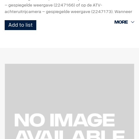
– gespiegelde weergave (2247166) of op de ATV-
achteruitrijcamera – gespiegelde weergave (2247173). Wanneer
de bestuurder achteruitrijdt, verschijnt het camerabeeld op de
Add to list
radio.