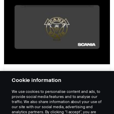
Cookie information
H = 400 mm
We use cookies to personalise content and ads, to
Onderdeelnr.:
2748275
provide social media features and to analyse our
traffic. We also share information about your use of
Part Description:
our site with our social media, advertising and
Zwarte kunststof, met SCANIA VABIS logo, 620 x 400 mm, met
analytics partners. By clicking “I accept”, you are