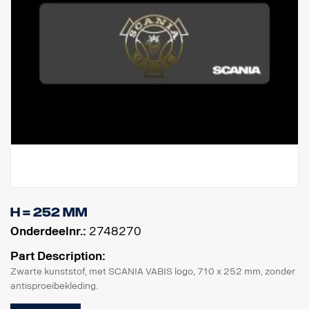
H = 252 mm
Onderdeelnr.:
2748270
Part Description:
Zwarte kunststof, met SCANIA VABIS logo, 710 x 252 mm, zonder
antisproeibekleding.