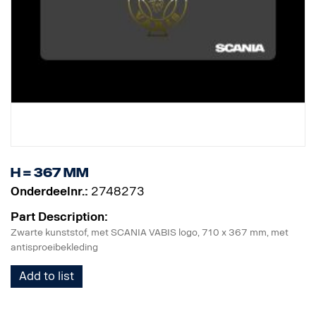
H = 367 mm
Onderdeelnr.:
2748273
Part Description:
Zwarte kunststof, met SCANIA VABIS logo, 710 x 367 mm, met
antisproeibekleding
Add to list