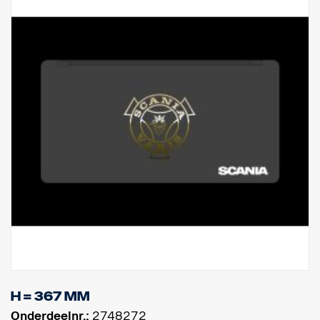
H = 367 mm
Onderdeelnr.:
2748272