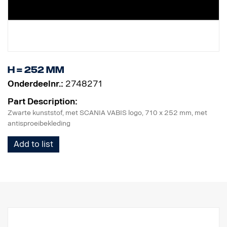
H = 252 mm
Onderdeelnr.:
2748271
Part Description:
Zwarte kunststof, met SCANIA VABIS logo, 710 x 252 mm, met
antisproeibekleding
Add to list