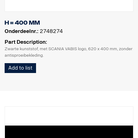
H = 400 mm
Onderdeelnr.:
2748274
Part Description:
Zwarte kunststof, met SCANIA VABIS logo, 620 x 400 mm, zonder
antisproeibekleding.
Add to list