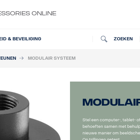
ESSORIES ONLINE
ZOEKEN
EID & BEVEILIGING
TEUNEN
MODULAIR SYSTEEM
Modulai
Stel een computer-, tablet- o
behoeften samen met behulp
nieuwe manier om beeldscher
Op trillingen getest.