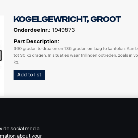
Kogelgewricht, groot
Onderdeelnr.:
1949873
Part Description:
360 graden te draaien en 135 graden omlaag te kantelen. Kan b
tot 30 kg dragen. In situaties waar trillingen optreden, zoals in
kg.
Add to list
vide social media
ormation about your