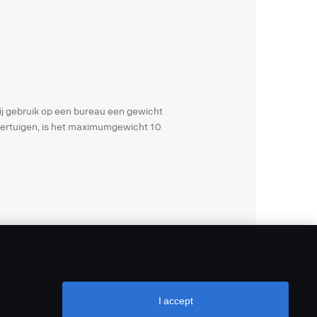
ij gebruik op een bureau een gewicht
 voertuigen, is het maximumgewicht 10
I accept