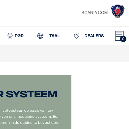
SCANIA.COM
PGR
TAAL
DEALERS
0
r systeem
f laptopsteun op basis van uw
 van ons modulaire systeem. Een
men in de cabine te bevestigen.