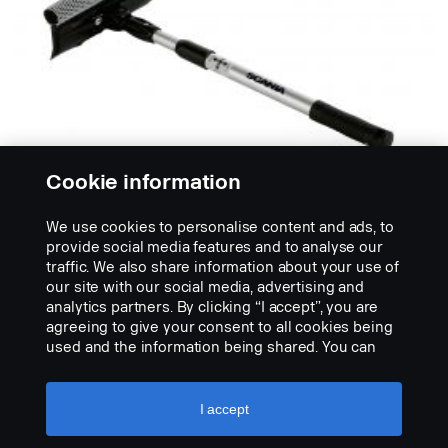
Cookie information
We use cookies to personalise content and ads, to
provide social media features and to analyse our
traffic. We also share information about your use of
our site with our social media, advertising and
PUHDISTUSTARVIKKEET
analytics partners. By clicking “I accept”, you are
Teleskooppinen sienellä varustettu
agreeing to give your consent to all cookies being
kumikaavin
used and the information being shared. You can
No description available
also manage your cookies by clicking the “Cookie
settings” and selecting the categories you’d like to
NÄYTÄ TUOTE
accept. For a more detailed explanation of how we
I accept
use cookies, please visit our cookies section,
which you can find by clicking the link below this