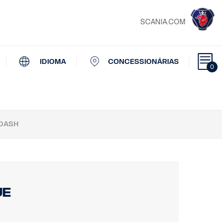
SCANIA.COM
IDIOMA
CONCESSIONÁRIAS
0
 DASH
ue