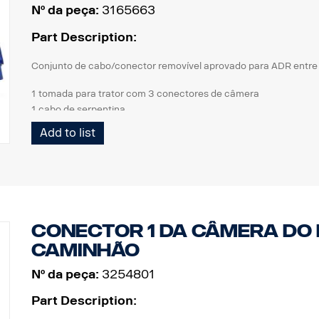
Nº da peça:
3165663
Part Description:
Conjunto de cabo/conector removível aprovado para ADR entre 
1 tomada para trator com 3 conectores de câmera
1 cabo de serpentina
1 tomada para reboque com 3 conectores de câmera
Add to list
Conector 1 da câmera do
caminhão
Nº da peça:
3254801
Part Description: