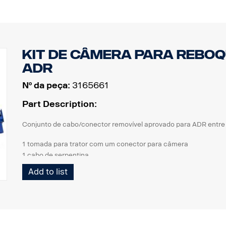
Kit de câmera para reboq
ADR
Nº da peça:
3165661
Part Description:
Conjunto de cabo/conector removível aprovado para ADR entre 
1 tomada para trator com um conector para câmera
1 cabo de serpentina
1 tomada para reboque com um conector para câmera
Add to list