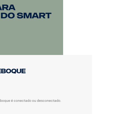
ara
 do Smart
reboque
reboque é conectado ou desconectado.