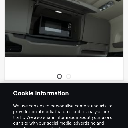
Kit de forno micro-ondas
Cookie information
Nº da peça:
2733090
We use cookies to personalise content and ads, to
Part Description:
provide social media features and to analyse our
traffic. We also share information about your use of
O kit inclui um forno micro-ondas e peças a serem instaladas no
our site with our social media, advertising and
forno micro-ondas no centro do console de teto central em