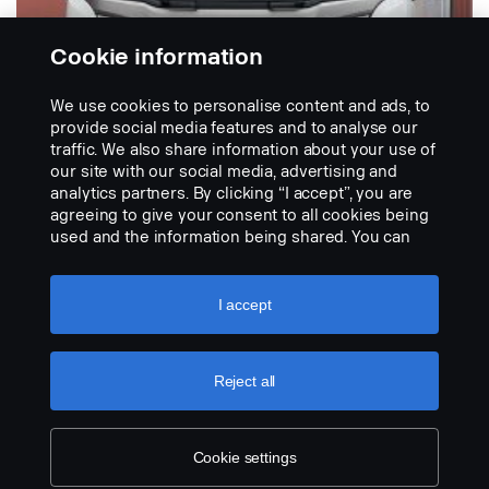
Cookie information
We use cookies to personalise content and ads, to
provide social media features and to analyse our
traffic. We also share information about your use of
FAIXAS
our site with our social media, advertising and
Adesivo Super
analytics partners. By clicking “I accept”, you are
O adesivo Super é um complemento para os veículos
agreeing to give your consent to all cookies being
Super e faz parte do lançamento da personalização
used and the information being shared. You can
Super...
also manage your cookies by clicking the “Cookie
settings” and selecting the categories you’d like to
VIEW PRODUCT
accept. For a more detailed explanation of how we
I accept
use cookies, please visit our cookies section,
which you can find by clicking the link below this
text.
Cookie policy
Reject all
Cookie settings
LEGAL NOTICE
COOKIES
PRIVACY STATEMENT