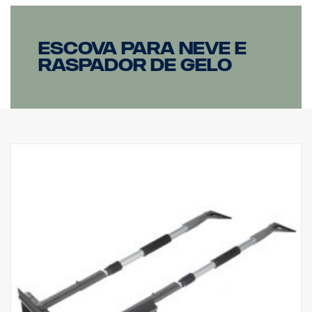
Escova para neve e
raspador de gelo