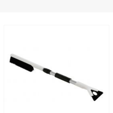
A haste é telescópica e pode ser ajustada uniformemente para
permitir um alcance ainda maior. No formato T, o comprimento é
de 820 a 1.140 mm e, quando reta, de 930 a 1.250 mm.