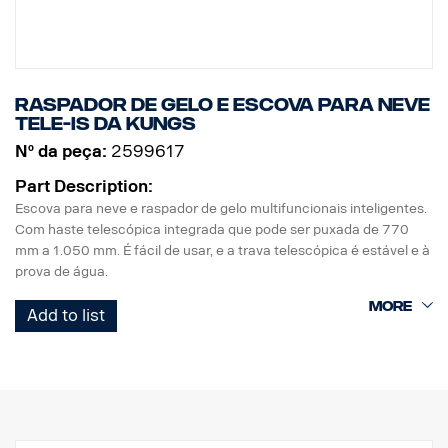
Raspador de gelo e escova para neve
Tele-Is da Kungs
Nº da peça:
2599617
Part Description:
Escova para neve e raspador de gelo multifuncionais inteligentes.
Com haste telescópica integrada que pode ser puxada de 770
mm a 1.050 mm. É fácil de usar, e a trava telescópica é estável e à
prova de água.
Em uma extremidade há uma escova para neve eficiente e na
Add to list
outra extremidade um raspador de gelo resistente feito de
policarbonato à prova de geada. O raspador de gelo tem três
cantos raspadores e um entalhe para limpar as lâminas do gelo e
da neve.
Uma haste com pegada confortável ideal para usar essa
ferramenta de inverno.