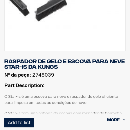
Raspador de gelo e escova para neve
Star-Is da Kungs
Nº da peça:
2748039
Part Description:
O Star-Is é uma escova para neve e raspador de gelo eficiente
para limpeza em todas as condições de neve.
O Star-Is tem uma cabeça de escova com raspador de borracha
integrado para remover neve pesada e úmida. A cabeça de
Add to list
escova pode ser definida em duas posições: reta ou em T.