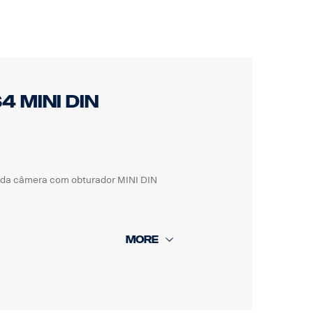
ture) nos
4 MINI DIN
 da câmera com obturador MINI DIN