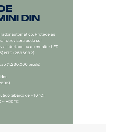
de
INI DIN
rador automático. Protege as
ra retrovisora pode ser
via interface ou ao monitor LED
5) NTG (2596992).
ão (1.230.000 pixels)
idos
IP69K)
tido (abaixo de +10 °C)
C ~ +80 ºC