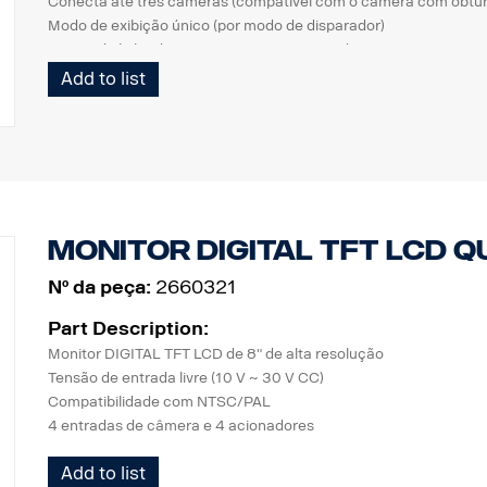
Conecta até três câmeras (compatível com o câmera com obtur
Modo de exibição único (por modo de disparador)
2 tipos de linha de estacionamento integrados
IP 64 Carcaça à prova de água
Add to list
Sensor de brilho automático (dia e noite)
Alto-falante integrado
Função do interruptor de velocidade
Função de memorização do obturador
Monitor digital TFT LCD Q
Nº da peça:
2660321
Part Description:
Monitor DIGITAL TFT LCD de 8" de alta resolução
Tensão de entrada livre (10 V ~ 30 V CC)
Compatibilidade com NTSC/PAL
4 entradas de câmera e 4 acionadores
(compatível com câmera com obturador CA1/2/3/4)
Add to list
Modo de Exibição única; exibição esquerda/direita e superior/inf