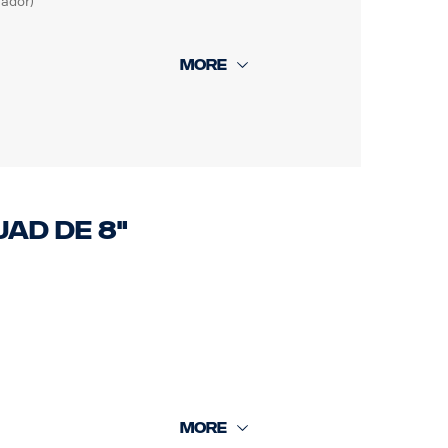
ador)
UAD de 8"
erior