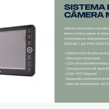
Sistema 
câmera M
Câmera retrovisora com obtu
lentes contra sujeira. A câma
conectada ao rádio premium 
DDIN de 7 pol. PGR (224572
- Câmera CCD de alta resoluç
- Obturador motorizado
- LEDs infravermelhos embut
- Carcaça à prova de água (
- Visão 150º diagonal
- Aquecedor automático embu
- Faixa de temperatura -40 º