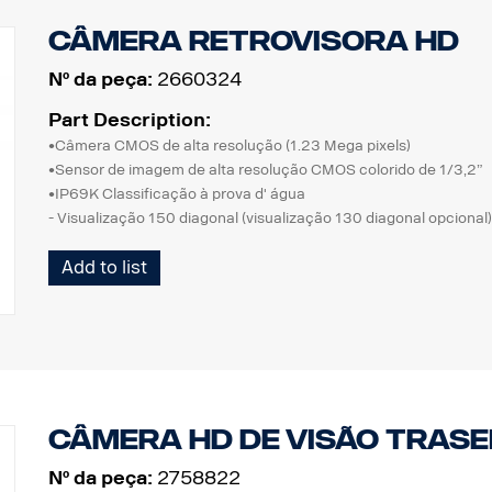
Câmera retrovisora HD
Nº da peça:
2660324
Part Description:
•Câmera CMOS de alta resolução (1.23 Mega pixels)
•Sensor de imagem de alta resolução CMOS colorido de 1/3,2”
•IP69K Classificação à prova d' água
- Visualização 150 diagonal (visualização 130 diagonal opcional)
•Alternância de imagem normal/espelho
Add to list
•Desempenho de luz ultra baixa, embutido no bloco do filtro ICR
•Íris eletrônica automática, função WDR
•Microfone embutido
•LEDs infravermelhos embutidos
•Aquecedor automático embutido (abaixo de +10 °C)
•Temp. -40˚C ~ 80˚C
•Resistente à vibração
Câmera HD de visão trasei
•Obturador motorizado (para proteger a superfície da lente)
Nº da peça:
2758822