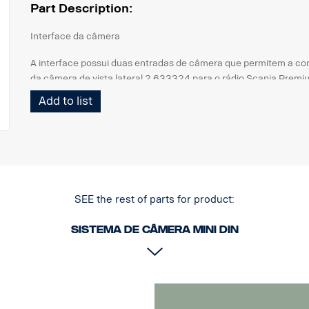
Part Description:
Interface da câmera
A interface possui duas entradas de câmera que permitem a c
da câmera de vista lateral 2 633324 para o rádio Scania Premi
Add to list
Conectado ao rádio Premium e ao BCI.
SEE the rest of parts for product:
Sistema de câmera MINI DIN