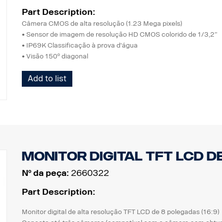
Part Description:
Câmera CMOS de alta resolução (1.23 Mega pixels)
• Sensor de imagem de resolução HD CMOS colorido de 1/3,2”
• IP69K Classificação à prova d'água
• Visão 150º diagonal
• Alternância de imagem normal/espelho
Add to list
• Desempenho de iluminação baixa ultra
• Íris eletrônica automática, função WDR
• Microfone embutido
• IR LED embutido, bloqueador de filtro ICR
• Aquecedor duplo embutido
• (aquecedor 1: inicialização abaixo de +10 ºC, aquecedor 2: inic
• Temperatura de operação - 50 ˚C ~ + 80 ˚C
Monitor digital TFT LCD de
Nº da peça:
2660322
Part Description:
Monitor digital de alta resolução TFT LCD de 8 polegadas (16:9)