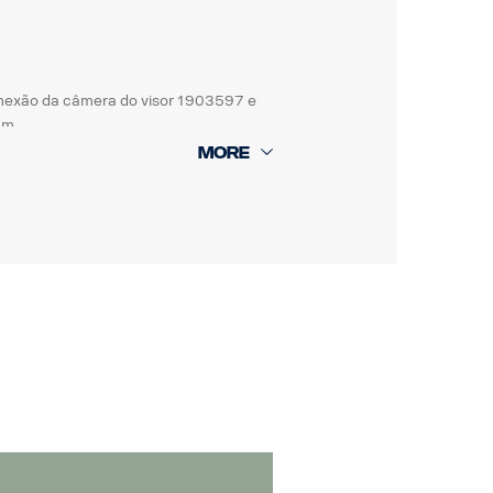
onexão da câmera do visor 1903597 e
um.