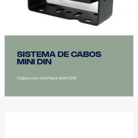
Sistema de cabos
MINI DIN
Cabos com interface MINI DIN