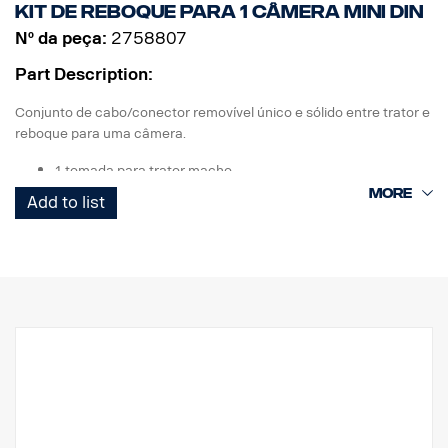
Kit de reboque para 1 câmera MINI DIN
Nº da peça:
2758807
Part Description:
Conjunto de cabo/conector removível único e sólido entre trator e
reboque para uma câmera.
1 tomada para trator macho
1 cabo de serpentina
Add to list
1 tomada para reboque fêmea