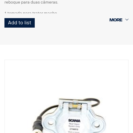
reboque para duas câmeras.
1 tomada para trator macho
1 cabo de serpentina
Add to list
1 tomada para reboque fêmea