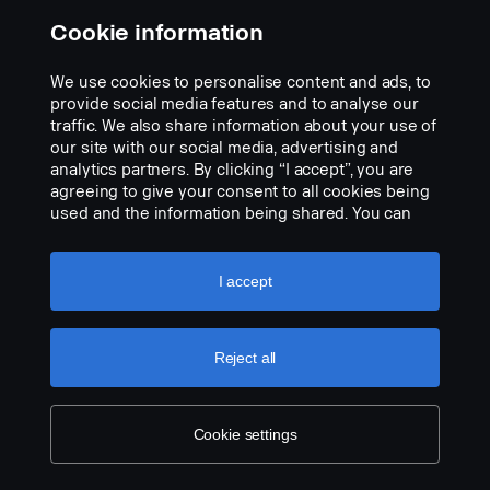
Cookie information
We use cookies to personalise content and ads, to
provide social media features and to analyse our
traffic. We also share information about your use of
our site with our social media, advertising and
analytics partners. By clicking “I accept”, you are
agreeing to give your consent to all cookies being
used and the information being shared. You can
also manage your cookies by clicking the “Cookie
Spiral cable 8m MINI DIN
settings” and selecting the categories you’d like to
Nº da peça:
2758815
accept. For a more detailed explanation of how we
I accept
use cookies, please visit our cookies section,
Part Description:
which you can find by clicking the link below this
7 pin oil resistant spiral cable 8 meter
text.
Cookie policy
Reject all
Add to list
Cookie settings