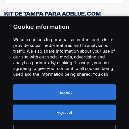
Kit de tampa para AdBlue, com
fechadura, para tanques de 50 e 75
litros
Cookie information
Nº da peça:
2222615
We use cookies to personalise content and ads, to
Part Description:
provide social media features and to analyse our
traffic. We also share information about your use of
Tampa de abastecimento Scania para tanques de Adblue de 50 e
our site with our social media, advertising and
75 litros. O kit inclui tampa de abastecimento com fechadura,
analytics partners. By clicking “I accept”, you are
adaptador, junta e parafusos.
agreeing to give your consent to all cookies being
used and the information being shared. You can
Add to list
also manage your cookies by clicking the “Cookie
settings” and selecting the categories you’d like to
accept. For a more detailed explanation of how we
I accept
use cookies, please visit our cookies section,
which you can find by clicking the link below this
text.
Cookie policy
Reject all