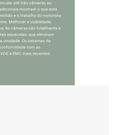
incular até três câmeras ao
adicionais mostram o que está
inhão e o trabalho do motorista
ente. Melhorar a visibilidade
ça. As câmeras são totalmente à
tes aquecidas, que eliminam
e umidade. Os sistemas de
conformidade com as
, VDE e EMC mais recentes.