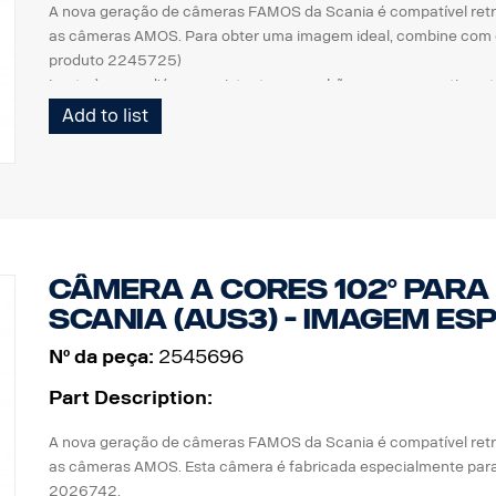
A nova geração de câmeras FAMOS da Scania é compatível ret
as câmeras AMOS. Para obter uma imagem ideal, combine com o 
produto 2245725)
Lente à prova d'água, resistente a arranhões e com revestiment
- Nova carcaça: Plástico industrial. Maior resistência contra poe
Add to list
- Enchimento com moldagem automotiva, ótima resistência cont
- Nova geração de chip CMOS de alta resolução
- Elevada sensibilidade luminosa <0,05 lux.
- Elevado desempenho EMC (100 V/m)
- Temperatura de operação de -40 °C a +85 °C
- 640*480 pixels
Indicador de segurança integrado
Câmera a cores 102° para
Scania (AUS3) - imagem e
Nº da peça:
2545696
Part Description:
A nova geração de câmeras FAMOS da Scania é compatível ret
as câmeras AMOS. Esta câmera é fabricada especialmente para 
2026742.