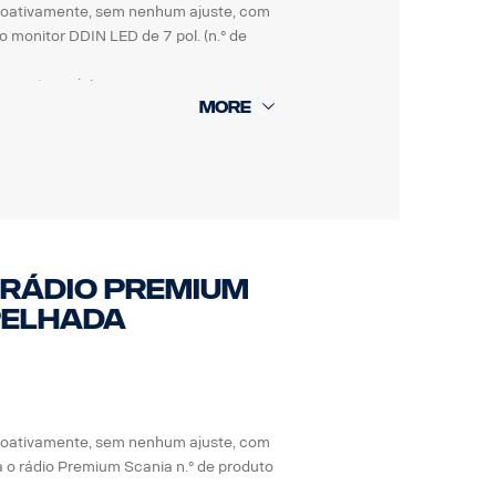
roativamente, sem nenhum ajuste, com
monitor DDIN LED de 7 pol. (n.° de
o contra sujeira
ira e fluidos automotivos.
ra umidade, choque e vibrações.
 rádio Premium
spelhada
roativamente, sem nenhum ajuste, com
o rádio Premium Scania n.° de produto