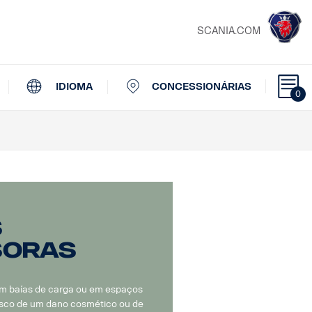
SCANIA.COM
IDIOMA
CONCESSIONÁRIAS
0
s
soras
 baías de carga ou em espaços
risco de um dano cosmético ou de