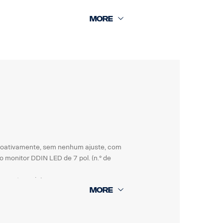
o contra sujeira
ira e fluidos automotivos.
ra umidade, choque e vibrações.
roativamente, sem nenhum ajuste, com
monitor DDIN LED de 7 pol. (n.° de
o contra sujeira
ira e fluidos automotivos.
ra umidade, choque e vibrações.