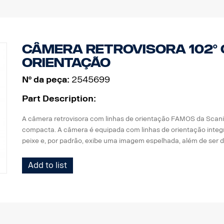
- Elevada sensibilidade luminosa <0,05 lux.
- Elevado desempenho EMC (100 V/m)
- Temperatura de operação de -40 °C a +85 °C
- 640*480 pixels
Indicador de segurança integrado
Câmera retrovisora 102° 
orientação
Nº da peça:
2545699
Part Description:
A câmera retrovisora com linhas de orientação FAMOS da Scani
compacta. A câmera é equipada com linhas de orientação integr
peixe e, por padrão, exibe uma imagem espelhada, além de ser 
Lente à prova d'água, resistente a arranhões e com revestiment
Add to list
- Nova carcaça: Plástico industrial. Maior resistência contra poe
- Enchimento com moldagem automotiva, ótima resistência cont
- Nova geração de chip CMOS de alta resolução
- Elevada sensibilidade luminosa <0,05 lux.
- Elevado desempenho EMC (100 V/m)