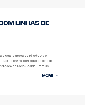
com linhas de
a é uma câmera de ré robusta e
adas ao dar ré, correção de olho de
dedicada ao rádio Scania Premium.
o contra sujeira
ira e fluidos automotivos.
ra umidade, choque e vibrações.