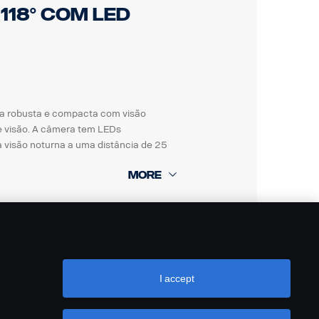
118° com LED
a robusta e compacta com visão
e visão. A câmera tem LEDs
a visão noturna a uma distância de 25
o contra sujeira
ira e fluidos automotivos.
ra umidade, choque e vibrações.
I accept