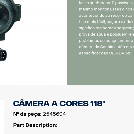
luzes quebradas. É possível v
mesmo monitor. Esses olhos 
acontecendo ao redor do cam
fica mais fácil, seguro e efici
significa melhorar a seguran
prova de água e possuem len
problemas de congelamento 
câmera da Scania estão em 
especificações CE, ADR, RFI
Câmera a cores 118°
Nº da peça:
2545694
Part Description: