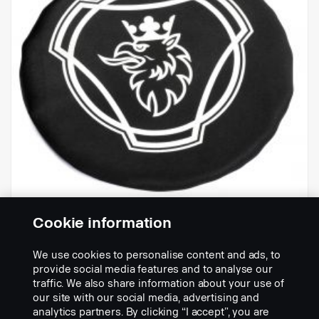
Cookie information
— Capas para lâmpadas em tecido
We use cookies to personalise content and ads, to
macio, logotipo da Scania
provide social media features and to analyse our
Nº da peça:
1931151
traffic. We also share information about your use of
our site with our social media, advertising and
Part Description:
analytics partners. By clicking “I accept”, you are