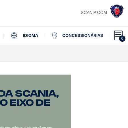
SCANIA.COM
IDIOMA
CONCESSIONÁRIAS
0
da Scania,
o eixo de
ia em relevo, nas versões em