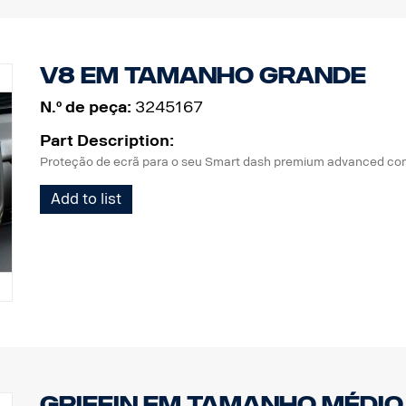
V8 em tamanho grande
N.º de peça:
3245167
Part Description:
Proteção de ecrã para o seu Smart dash premium advanced com
Add to list
Griffin em tamanho médio