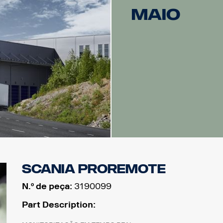
maio
Scania ProRemote
N.º de peça:
3190099
Part Description: