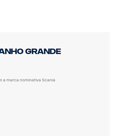
e e mantendo o camião na estrada.
uge da precisão e da eficiência. Para o
eição e exclusiva da Scania, tornando
manho grande
m a marca nominativa Scania