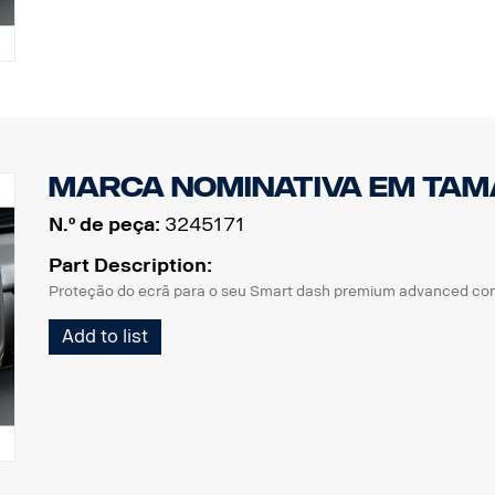
sempre pronta a ser utilizada, reduzindo o tempo de inatividad
Eleve a experiência de transporte com o Scania ProRemote - o a
carregamento, pode confiar numa solução concebida para a perf
cada viagem segura e direta.
Marca nominativa em ta
N.º de peça:
3245171
Part Description:
Proteção do ecrã para o seu Smart dash premium advanced co
Add to list