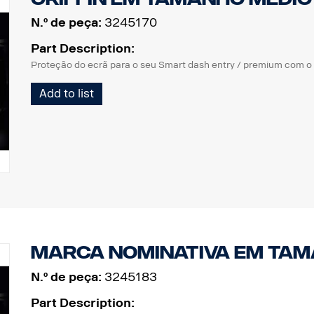
N.º de peça:
3245170
Part Description:
Proteção do ecrã para o seu Smart dash entry / premium com o l
Add to list
Marca nominativa em tam
N.º de peça:
3245183
Part Description: