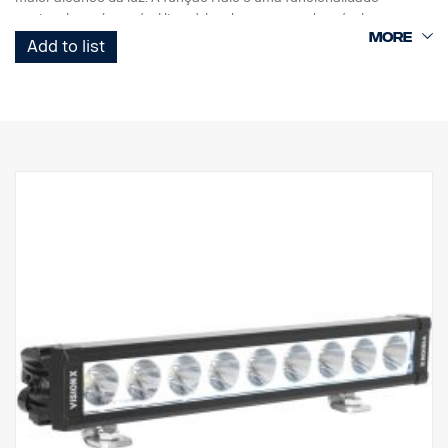
opcional que é possível ligar à luz de presença do veículo.
Add to list
CARACTERÍSTICAS:
Lente de policarbonato praticamente inquebrável
Elevada classificação IP (IP 68)
Resistente a vibrações (15,6 Grms)
Baixo consumo de energia em relação à potência
Testado para EMC (interferência radioelétrica)
50.000 horas de vida útil do díodo
DADOS:
Caixa da lâmpada: Alumínio robusto
Tensão: 11-32V, Consumo de energia: 5 A a 12V
Classificação IP: IP68, Classe de vibração: 15,6G
Temperatura de funcionamento: -40 °C – + 80 °C
Altura: 70 mm, Profundidade: 80 mm, Largura: 292,2 mm
Watt: 60, LED: 6
Lúmenes brutos: 6474, Lúmenes efetivos: 4531
Lente: Policarbonato, Imagem da luz: foco de 6,5°.