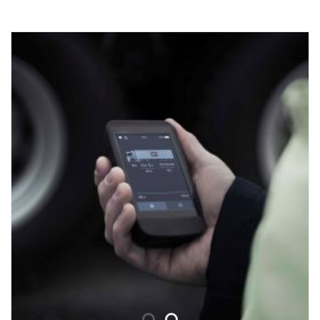
substituição no caso de danos. A barra também está preparada
com pontos de montagem para barras de LED, com suportes
opcionais especiais para as barras verticais superiores. Cablagem
pré-instalada na parte inferior.
Fabricada para as cabinas P, G, R & S da Scania, com para-
choques normais ou altos. Para a melhor distância ao solo
possível, recomendamos para-choques com 0 mm de projeção,
mas também pode ser instalado com para-choques com 40 mm
de projeção
NÃO é própria para para-choques baixos ou para-choques em aço
"XT" com projeção.
Hardware de montagem, 8 suportes para lâmpadas e instruções
de montagem incluídas.
( Lâmpadas não estão incluídas )