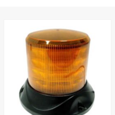
Peso: 1700 gramas
Potência, ponto: 60 W
Lúmenes brutos, ponto: 6420 lm
Alcance, projetor @1Lux: 400 m
Potência, feixe amplo: 70 W
Lúmenes brutos, feixe amplo: 3550 lm
Alcance, feixe amplo @1Lux: 110 m