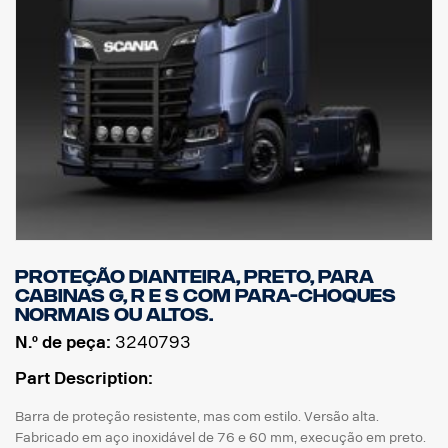
Proteção dianteira, preto, para
cabinas G, R e S com para-choques
normais ou altos.
N.º de peça:
3240793
Part Description:
Barra de proteção resistente, mas com estilo. Versão alta.
Fabricado em aço inoxidável de 76 e 60 mm, execução em preto.