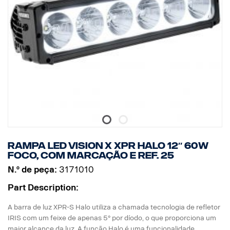
* Pés de montagem incluídos, os suportes laterais são opcionais
* Efeito Halo num cabo separado.
DADOS:
Com marcação E, Voltagem: 9-32V, Padrão de luz: foco de 10°
Altura: 52 mm, Largura: 61 mm, Comprimento: 239 mm,
Peso: 0,74 kg
LED: 6 x 5 W, Watt: 30 W
Consumo de energia @12V: 2,5 A
Lúmenes brutos: 3210, Lúmenes efetivos: 2247
Alcance @1Lux: 280 m
Rampa LED Vision X XPR HALO 12″ 60W
foco, com marcação E ref. 25
N.º de peça:
3171010
Part Description:
A barra de luz XPR-S Halo utiliza a chamada tecnologia de refletor
IRIS com um feixe de apenas 5° por díodo, o que proporciona um
maior alcance da luz. A função Halo é uma funcionalidade