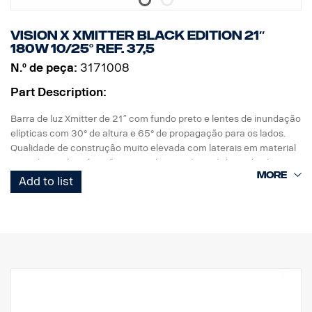
Vision X Xmitter BLACK EDITION 21″
180W 10/25° ref. 37,5
N.º de peça:
3171008
Part Description:
Barra de luz Xmitter de 21″ com fundo preto e lentes de inundação
elípticas com 30° de altura e 65° de propagação para os lados.
Qualidade de construção muito elevada com laterais em material
compósito, classificação IP69K de resistência à água de alta
pressão, largura idêntica à de uma matrícula europeia, elevada
Add to list
resistência às vibrações e vedação de alta qualidade. As lentes de
policarbonato resistentes aos raios UV e à prova de gravilha
garantem muitos anos de condução segura na escuridão
DADOS:
Com marcação E
Caixa da lâmpada: Alumínio robusto
Tensão: 24V, Consumo de energia: 15 A a 24V
Classificação IP: IP68 e IP69K, Classe de vibração: 15,6G