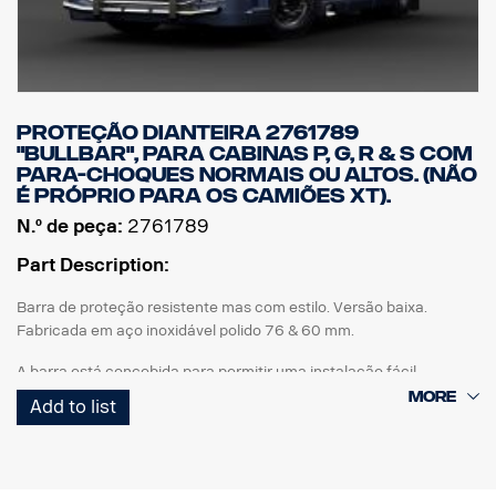
( Lâmpadas não estão incluídas )
Proteção dianteira 2761789
"Bullbar", para cabinas P, G, R & S com
para-choques normais ou altos. (Não
é próprio para os camiões XT).
N.º de peça:
2761789
Part Description:
Barra de proteção resistente mas com estilo. Versão baixa.
Fabricada em aço inoxidável polido 76 & 60 mm.
A barra está concebida para permitir uma instalação fácil,
facilidade de dobragem e acesso/utilização da barra de reboque
Add to list
original, tal como as ponteiras dos tubos de escape inferiores são
fáceis de desmontar sem quaisquer ferramentas.
Também é possível desmontar os tubos verticais para