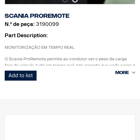
Scania ProRemote
N.º de peça:
3190099
Part Description:
MONITORIZAÇÃO EM TEMPO REAL
O Scania ProRemote permite ao condutor ver o peso da carga
fora do veículo, tudo em tempo real. Isto garante que cada carga é
perfeitamente equilibrada e está em conformidade com as
Add to list
restrições de peso e os regulamentos da indústria.
PERSONALIZADO PARA A SCANIA
Concebido exclusivamente para camiões Scania. O sistema
possui um ecrã tátil de 3,5 polegadas (1.200 nits) para uma
visibilidade nítida, para que tenha sempre acesso às ferramentas
de que precisa para um carregamento de precisão. Compatível
com a geração NTG, Para camiões com o sistema elétrico
SESAMM7. Verifique as regras locais de homologação referentes