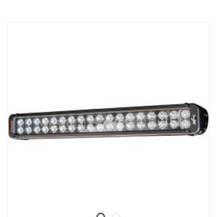
DADOS:
Com marcação E
Caixa da lâmpada: Alumínio robusto
Tensão: 24V, Consumo de energia: 3,75 A a 24V
Classe IP: IP68, Classe de vibração: 15,6G
Temperatura de funcionamento: -40 °C -+80 °C
Altura: 95,25 mm, Profundidade: 84,07 mm, Largura: 282 mm
LED: 18 unid. 5W
Lúmenes brutos: 9504, lúmenes efetivos: 6660
Lente: Policarbonato
Imagem luminosa: foco de 10°