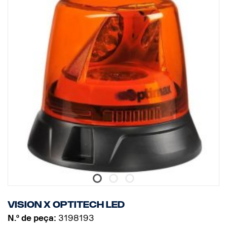
Vision X Optitech LED
N.º de peça:
3198193