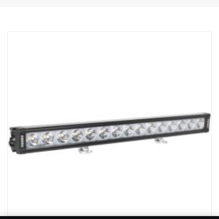
Caixa robusta em alumínio/material compósito.
Lente de policarbonato inquebrável.
Válvula reguladora de pressão resistente à humidade.
Construção resistente - pode suportar vibrações até 15,6 Grms.
Filtro de interferência EMC incorporado (CISPR 25) - não perturba
os sistemas eletrónicos dos veículos.
Controlo ativo da temperatura com Prime Drive e ETM.
Com aprovação CE e certificação RoHS.
À prova de água IP68/IP69K.
Temperatura de cor 6000 Kelvin
Temperatura testada de -40 °C a +80 °C.
Cablagem do relé incluída.
Pés de montagem incluídos, os suportes laterais são opcionais
Efeito Halo num cabo separado.
DADOS:
Com marcação E, Voltagem: 9-32V, Padrão de luz: foco de 10°
Altura: 52 mm, Largura: 61 mm, Comprimento: 335 mm
Peso: 0,95kg
LED: 9 x 5 W, Watt: 45 W, Consumo de energia @12V: 3,75 A
Lúmenes brutos: 4815, Lúmenes efetivos: 3371