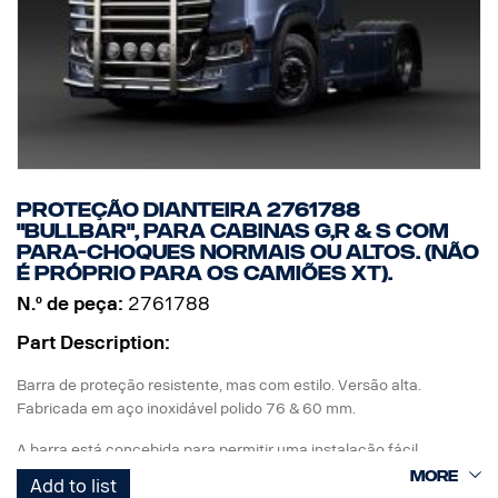
Hardware de montagem, suporte de emblema, 8 suportes para
lâmpadas e instruções de montagem incluídas.
( Lâmpadas não estão incluídas )
Proteção dianteira 2761788
"Bullbar", para cabinas G,R & S com
para-choques normais ou altos. (Não
é próprio para os camiões XT).
N.º de peça:
2761788
Part Description:
Barra de proteção resistente, mas com estilo. Versão alta.
Fabricada em aço inoxidável polido 76 & 60 mm.
A barra está concebida para permitir uma instalação fácil,
facilidade de dobragem e acesso/utilização da barra de reboque
Add to list
original, tal como as ponteiras dos tubos de escape inferiores são