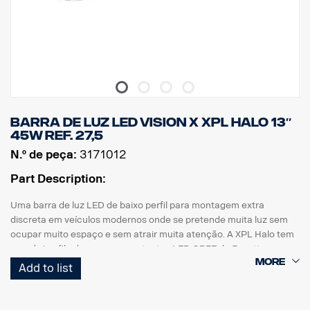
Barra de luz LED Vision X XPL HALO 13″
45W ref. 27,5
N.º de peça:
3171012
Part Description:
Uma barra de luz LED de baixo perfil para montagem extra
discreta em veículos modernos onde se pretende muita luz sem
ocupar muito espaço e sem atrair muita atenção. A XPL Halo tem
uma única fila dos mesmos potentes LED CREE de 5 watts
encontrados na rampa PX e um efeito de iluminação Halo que
Add to list
envolve os refletores.
Características: