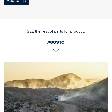
Add to list
facilidade de dobragem e acesso/utilização da barra de reboque
original, tal como as ponteiras dos tubos de escape inferiores são
fáceis de desmontar sem quaisquer ferramentas.
Também é possível desmontar os tubos verticais para
substituição no caso de danos. A barra também está preparada
SEE the rest of parts for product:
com pontos de montagem para barras de LED, com suportes
opcionais especiais para as barras verticais superiores. Cablagem
agosto
pré-instalada na parte inferior.
Fabricada para as cabinas P, G, R & S da Scania, com para-
choques normais ou altos. Para a melhor distância ao solo
possível, recomendamos para-choques com 0 mm de projeção,
mas também pode ser instalado com para-choques com 40 mm
de projeção
NÃO é própria para para-choques baixos ou para-choques em aço
"XT" com projeção.
Hardware de montagem, 8 suportes para lâmpadas e instruções
de montagem incluídas.
( Lâmpadas não estão incluídas )