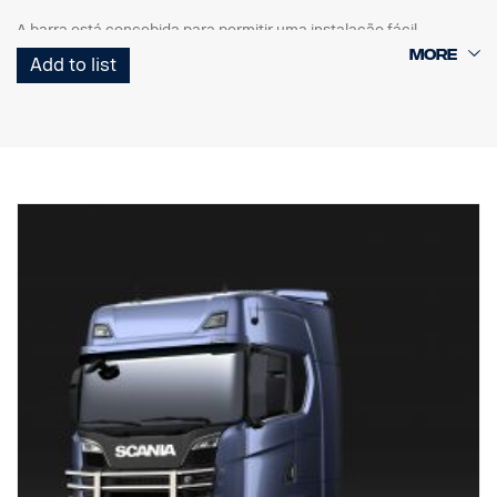
A barra está concebida para permitir uma instalação fácil,
facilidade de dobragem e acesso/utilização da barra de reboque
Add to list
original, tal como as ponteiras dos tubos de escape inferiores são
fáceis de desmontar sem quaisquer ferramentas.
Também é possível desmontar os tubos verticais para
substituição no caso de danos. A barra também está preparada
com pontos de montagem para barras de LED, com suportes
opcionais especiais para as barras verticais superiores. Cablagem
pré-instalada na parte inferior.
Fabricada para as cabinas G, R & S da Scania, com para-choques
normais ou altos. Para a melhor distância ao solo possível,
recomendamos para-choques com 0 mm de projeção, mas
também pode ser instalado com para-choques com 40 mm de
projeção.
Para cabinas P, recomendamos a versão baixa, peça número
3240794.
NÃO é própria para para-choques baixos ou para-choques em aço
"XT" com projeção.