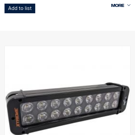
Add to list
Esta é a versão Black Edition desta rampa LED, com um fundo
preto que dá um aspeto mais discreto do que o fundo cromado
anterior.
Com marcação E
Caixa da lâmpada: Alumínio robusto
Tensão: 24V
Consumo de energia: 2,5 A a 24V
Classe IP: IP68
Classe de vibração: 15,6G
Temperatura de funcionamento: -40 °C -+80 °C
Altura: 95,25 mm, Profundidade: 84,07 mm, Largura: 201 mm
Watt: 60 LED: 12 unid. x 5W
Lúmenes brutos: 6336, lúmenes efetivos: 4440
Lente: Policarbonato
Imagem luminosa: 25 ° Spot