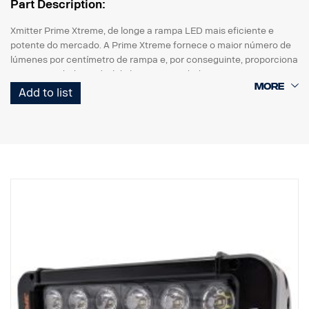
Part Description:
Xmitter Prime Xtreme, de longe a rampa LED mais eficiente e
potente do mercado. A Prime Xtreme fornece o maior número de
lúmenes por centímetro de rampa e, por conseguinte, proporciona
uma quantidade incrível de luz numa unidade pequena.
Add to list
Esta é a versão Black Edition desta rampa LED, com um fundo
preto que dá um aspeto mais discreto do que o fundo cromado
anterior.
Com marcação E
Caixa da lâmpada: Alumínio robusto
Tensão: 24V
Consumo de energia: 2,5 A a 24V
Classe IP: IP68
Classe de vibração: 15,6G
Temperatura de funcionamento: -40 °C -+80 °C
Altura: 95,25 mm, Profundidade: 84,07 mm, Largura: 201 mm
Watt: 60 LED: 12 unid. x 5W
Lúmenes brutos: 6336
Lúmenes efetivos: 4440