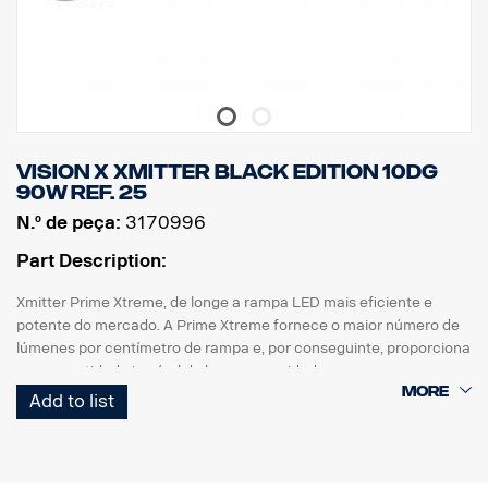
Vision X Xmitter BLACK EDITION 10dg
90W ref. 25
N.º de peça:
3170996
Part Description:
Xmitter Prime Xtreme, de longe a rampa LED mais eficiente e
potente do mercado. A Prime Xtreme fornece o maior número de
lúmenes por centímetro de rampa e, por conseguinte, proporciona
uma quantidade incrível de luz numa unidade pequena.
Add to list
Esta é a versão Black Edition desta rampa LED, com um fundo
preto que dá um aspeto mais discreto do que o fundo cromado
anterior.