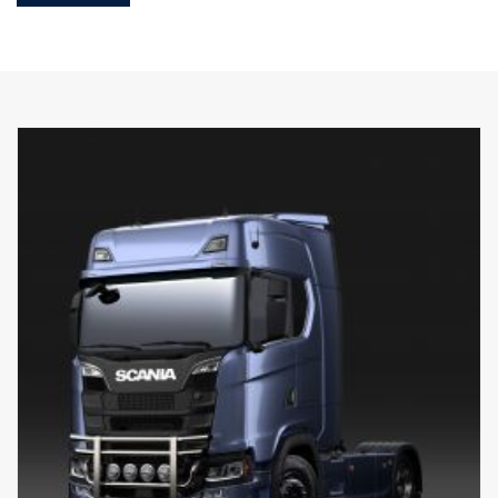
fáceis de desmontar sem quaisquer ferramentas.
Também é possível desmontar os tubos verticais para
substituição no caso de danos. A barra também está preparada
com pontos de montagem para barras de LED, com suportes
opcionais especiais para as barras verticais superiores. Cablagem
pré-instalada na parte inferior.
Fabricada para as cabinas G, R & S da Scania, com para-choques
normais ou altos. Para a melhor distância ao solo possível,
recomendamos para-choques com 0 mm de projeção, mas
também pode ser instalado com para-choques com 40 mm de
projeção.
Para cabinas P, recomendamos a versão baixa, peça número
2761789.
NÃO é própria para para-choques baixos ou para-choques em aço
"XT" com projeção.
Hardware de montagem, suporte de emblema, 8 suportes para
lâmpadas e instruções de montagem incluídas.