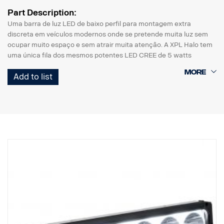
Part Description:
Uma barra de luz LED de baixo perfil para montagem extra
discreta em veículos modernos onde se pretende muita luz sem
ocupar muito espaço e sem atrair muita atenção. A XPL Halo tem
uma única fila dos mesmos potentes LED CREE de 5 watts
encontrados na rampa PX e um efeito de iluminação Halo que
Add to list
envolve os refletores.
Características:
* Caixa robusta em alumínio/material compósito.
* Lente de policarbonato inquebrável.
* Válvula reguladora de pressão resistente à humidade.
* Construção resistente - pode suportar vibrações até 15,6 Grms.
* Filtro de interferência EMC incorporado (CISPR 25) - não
perturba os sistemas eletrónicos dos veículos.
* Controlo ativo da temperatura com Prime Drive e ETM.
* Com aprovação CE e certificação RoHS.
* À prova de água IP68/IP69K.
* Temperatura de cor 6000 Kelvin.
* Temperatura testada de -40 °C a +80 °C.
* Cablagem do relé incluída.