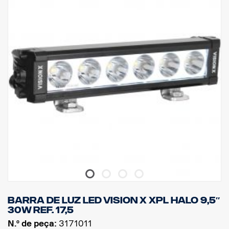
Temperatura de trabalho: -40 °C –+80 °C
Altura: 75 mm, Largura: 85 mm, Comprimento: 525 mm
Lente: Policarbonato
Watt: 180 W, LED: 36 unid. x 5W
Lúmenes brutos: 19 008 lm, Lúmenes efetivos: 13 320 lm
Padrão de luz: Combo foco de 10° e holofote de 30/65°
BARRA DE LUZ LED Vision X XPL HALO 9,5″
30W ref. 17,5
N.º de peça:
3171011