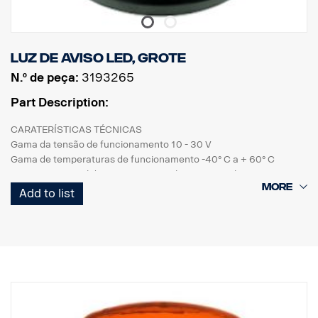
Luz de aviso LED, Grote
N.º de peça:
3193265
Part Description:
CARATERÍSTICAS TÉCNICAS
Gama da tensão de funcionamento 10 - 30 V
Gama de temperaturas de funcionamento -40° C a + 60° C
Base em PC, anel decorativo em PC, lente em PC, lente interior em
PC
Add to list
Gama de temperaturas de funcionamento -40° C a + 60° C
CARATERÍSTICAS MECÂNICAS
Parafuso de montagem
Vedação: Anel de vedação
Parafuso de ligação: cabo de 500 mm
Grau IP: IP67