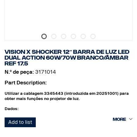
VISION X SHOCKER 12″ BARRA DE LUZ LED
DUAL ACTION 60W/70W BRANCO/ÂMBAR
REF 17.5
N.º de peça:
3171014
Part Description:
Utilizar a cablagem 3345443 (introduzida em 20251001) para
obter mais funções no projetor de luz.
Dados:
Largura: 304 mm
Add to list
Altura (com suporte): 97 mm
Profundidade: 97 mm