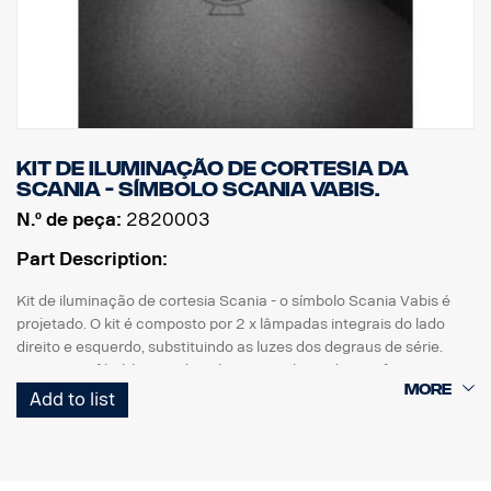
Kit de iluminação de cortesia da
Scania - símbolo Scania Vabis.
N.º de peça:
2820003
Part Description:
Kit de iluminação de cortesia Scania - o símbolo Scania Vabis é
projetado. O kit é composto por 2 x lâmpadas integrais do lado
direito e esquerdo, substituindo as luzes dos degraus de série.
Montagem fácil, bastando utilizar uma chave de parafusos com
ficha de ligação direta à cablagem original.
Add to list
Nota. Adapta-se apenas aos camiões com as luzes dos degraus
instaladas de origem.