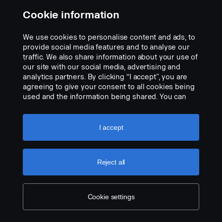
Cookie information
Iluminação de cortesia Scania, lado
esquerdo - símbolo Scania Vabis.
We use cookies to personalise content and ads, to
N.º de peça:
2820004
provide social media features and to analyse our
traffic. We also share information about your use of
Part Description:
our site with our social media, advertising and
analytics partners. By clicking “I accept”, you are
Luz de cortesia da Scania - projeção do símbolo Scania Vabis.
agreeing to give your consent to all cookies being
Conjunto de lâmpada do lado esquerdo para substituição da luz
used and the information being shared. You can
dos degraus original. Montagem fácil, bastando utilizar uma chave
also manage your cookies by clicking the “Cookie
de parafusos com ficha de ligação direta à cablagem original.
settings” and selecting the categories you’d like to
accept. For a more detailed explanation of how we
Add to list
I accept
Nota. Adapta-se apenas aos camiões com as luzes dos degraus
use cookies, please visit our cookies section,
instaladas de origem ou pode ser utilizada como peça
which you can find by clicking the link below this
sobresselente nos camiões equipados com o kit referência
text.
Cookie policy
Reject all
2714749.
Cookie settings