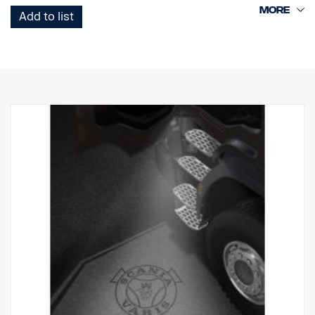
Add to list
Nota. Adapta-se apenas aos camiões com as luzes dos degraus
instaladas de origem ou pode ser utilizada como peça
sobresselente nos camiões equipados com o kit referência
2714746.