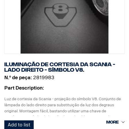
Iluminação de cortesia da Scania -
lado direito - símbolo V8.
N.º de peça:
2819983
Part Description:
Luz de cortesia da Scania - projeção do símbolo V8. Conjunto de
lâmpada do lado direito para substituição da luz dos degraus
original. Montagem fácil, bastando utilizar uma chave de
parafusos com ficha de ligação direta à cablagem original.
Add to list
Nota. Adapta-se apenas aos camiões com as luzes dos degraus