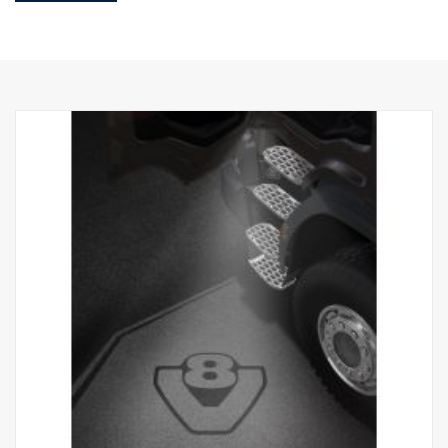
instaladas de origem ou pode ser utilizada como peça
sobresselente nos camiões equipados com o kit referência
2579273.