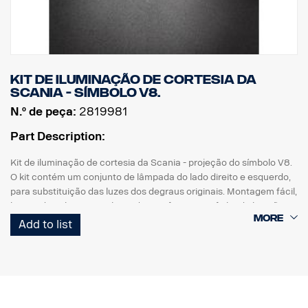
Kit de iluminação de cortesia da
Scania - símbolo V8.
N.º de peça:
2819981
Part Description:
Kit de iluminação de cortesia da Scania - projeção do símbolo V8.
O kit contém um conjunto de lâmpada do lado direito e esquerdo,
para substituição das luzes dos degraus originais. Montagem fácil,
bastando utilizar uma chave de parafusos com ficha de ligação
direta à cablagem original.
Add to list
Nota. Adapta-se apenas aos camiões com as luzes dos degraus
instaladas de origem.