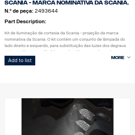
Scania - marca nominativa da Scania.
N.º de peça:
2493644
Part Description:
Kit de iluminação de cortesia da Scania - projeção da marca
nominativa da Scania. O kit contém um conjunto de lâmpada do
lado direito e esquerdo, para substituição das luzes dos degraus
originais. Montagem fácil, bastando utilizar uma chave de
parafusos com ficha de ligação direta à cablagem original.
Add to list
Nota. Adapta-se apenas aos camiões com as luzes dos degraus
instaladas de origem.