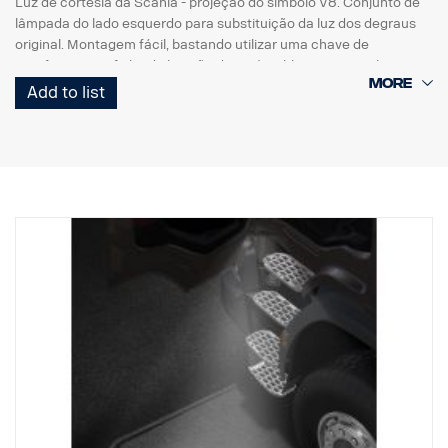
Luz de cortesia da Scania - projeção do símbolo V8. Conjunto de
lâmpada do lado esquerdo para substituição da luz dos degraus
original. Montagem fácil, bastando utilizar uma chave de
parafusos com ficha de ligação direta à cablagem original.
Add to list
Nota. Adapta-se apenas aos camiões com as luzes dos degraus
instaladas de origem ou pode ser utilizada como peça
sobresselente nos camiões equipados com o kit referência
2579273.