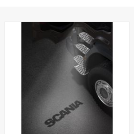
2493644.