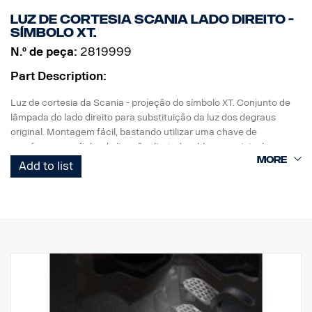
Luz de cortesia Scania lado direito -
símbolo XT.
N.º de peça:
2819999
Part Description:
Luz de cortesia da Scania - projeção do símbolo XT. Conjunto de
lâmpada do lado direito para substituição da luz dos degraus
original. Montagem fácil, bastando utilizar uma chave de
parafusos com ficha de ligação direta à cablagem original.
Add to list
Nota. Adapta-se apenas aos camiões com as luzes dos degraus
instaladas de origem ou pode ser utilizada como peça
sobresselente nos camiões equipados com o kit referência
2626548.