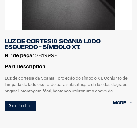
Luz de cortesia Scania lado
esquerdo - símbolo XT.
N.º de peça:
2819998
Part Description:
Luz de cortesia da Scania - projeção do símbolo XT. Conjunto de
lâmpada do lado esquerdo para substituição da luz dos degraus
original. Montagem fácil, bastando utilizar uma chave de
parafusos com ficha de ligação direta à cablagem original.
Add to list
Nota. Adapta-se apenas aos camiões com as luzes dos degraus
instaladas de origem ou pode ser utilizada como peça
sobresselente nos camiões equipados com o kit referência
2626548.