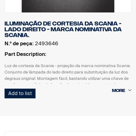
Iluminação de cortesia da Scania -
lado direito - marca nominativa da
Scania.
N.º de peça:
2493646
Part Description:
Luz de cortesia da Scania - projeção da marca nominativa Scania.
Conjunto de lâmpada do lado direito para substituição da luz dos
degraus original. Montagem fácil, bastando utilizar uma chave de
parafusos com ficha de ligação direta à cablagem original.
Add to list
Nota. Adapta-se apenas aos camiões com as luzes dos degraus
instaladas de origem ou pode ser utilizada como peça
sobresselente nos camiões equipados com o kit referência
2493644.