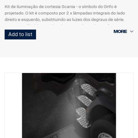
Kit de iluminação de cortesia Scania - o símbolo do Grifo é
projetado. O kit é composto por 2 x lâmpadas integrais do lado
direito e esquerdo, substituindo as luzes dos degraus de série.
Montagem fácil, bastando utilizar uma chave de parafusos com
ficha de ligação direta à cablagem original.
Add to list
Nota. Apto apenas para camiões encomendados com