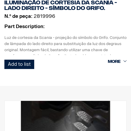
Iluminação de cortesia da Scania -
lado direito - símbolo do Grifo.
N.º de peça:
2819996
Part Description:
Luz de cortesia da Scania - projeção do símbolo do Grifo. Conjunto
de lâmpada do lado direito para substituição da luz dos degraus
original. Montagem fácil, bastando utilizar uma chave de
parafusos com ficha de ligação direta à cablagem original.
Add to list
Nota. Adapta-se apenas aos camiões com as luzes dos degraus
instaladas de origem ou pode ser utilizada como peça
sobresselente nos camiões equipados com o kit referência
2579276.