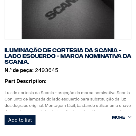
Iluminação de cortesia da Scania -
lado esquerdo - marca nominativa da
Scania.
N.º de peça:
2493645
Part Description:
Luz de cortesia da Scania - projeção da marca nominativa Scania.
Conjunto de lâmpada do lado esquerdo para substituição da luz
dos degraus original. Montagem fácil, bastando utilizar uma chave
de parafusos com ficha de ligação direta à cablagem original.
Add to list
Nota. Adapta-se apenas aos camiões com as luzes dos degraus
instaladas de origem ou pode ser utilizada como peça
sobresselente nos camiões equipados com o kit referência