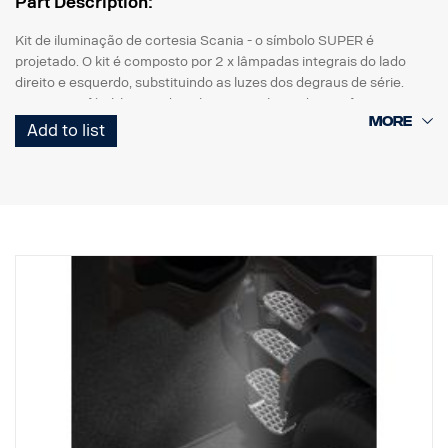
Part Description:
Kit de iluminação de cortesia Scania - o símbolo SUPER é
projetado. O kit é composto por 2 x lâmpadas integrais do lado
direito e esquerdo, substituindo as luzes dos degraus de série.
Montagem fácil, bastando utilizar uma chave de parafusos com
ficha de ligação direta à cablagem original.
Add to list
Nota. Adapta-se apenas aos camiões com as luzes dos degraus
instaladas de origem.