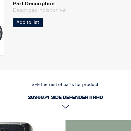
Part Description:
Descrição indisponível
Add to list
SEE the rest of parts for product:
2896874 Side Defender II RHD