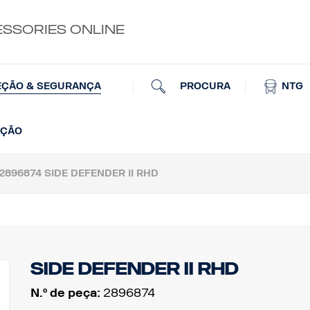
ESSORIES ONLINE
PROCURA
NTG
EÇÃO & SEGURANÇA
AÇÃO
2896874 SIDE DEFENDER II RHD
Side Defender II RHD
N.º de peça:
2896874