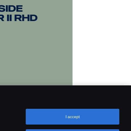
Side
 II RHD
I accept