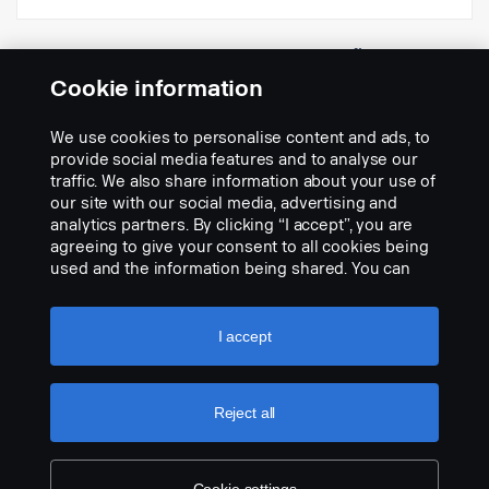
Caixa de ferramentas, Versão
doméstica
Cookie information
N.º de peça:
1893226
We use cookies to personalise content and ads, to
Part Description:
provide social media features and to analyse our
traffic. We also share information about your use of
Kit de ferramentas de 61 peças para a maior parte das
our site with our social media, advertising and
reparações de oficina
analytics partners. By clicking “I accept”, you are
no veículo, em equipamentos de jardim, em casa, em caravanas,
agreeing to give your consent to all cookies being
etc. O kit de ferramenta inclui:
used and the information being shared. You can
Add to list
also manage your cookies by clicking the “Cookie
6 x chaves de caixa ¼'': 5, 7, 8, 10, 11, 13 mm
settings” and selecting the categories you’d like to
10 x chaves de caixa ½'': 10, 11, 13, 16, 17, 18, 19, 21, 22, 24 mm
accept. For a more detailed explanation of how we
I accept
1 x roquete ¼''
use cookies, please visit our cookies section,
1 x roquete ½''
which you can find by clicking the link below this
1 x extensor ¼'' 50 mm
text.
Cookie policy
Reject all
1 x extensor ½'' 150 mm
1 x cardan ½''
3 x chaves de velas ½'', 16, 18, 21 mm
8 x chaves de porcas 8, 10, 11, 13, 16, 17, 18, 19 mm