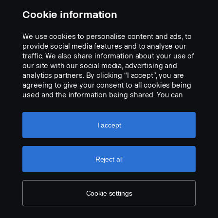
Cookie information
We use cookies to personalise content and ads, to
provide social media features and to analyse our
traffic. We also share information about your use of
our site with our social media, advertising and
analytics partners. By clicking “I accept”, you are
agreeing to give your consent to all cookies being
used and the information being shared. You can
Banco reclinável
also manage your cookies by clicking the “Cookie
N.º de peça:
2711382
settings” and selecting the categories you’d like to
accept. For a more detailed explanation of how we
I accept
Part Description:
use cookies, please visit our cookies section,
which you can find by clicking the link below this
Estofo do banco otimizado para montagem no novo banco
text.
Cookie policy
reclinável. Montagem perfeita que oferece um ajuste adaptado e
Reject all
muito elegante.
Add to list
Cookie settings