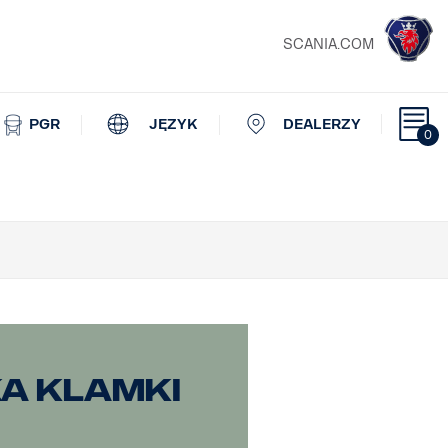
SCANIA.COM
PGR
JĘZYK
DEALERZY
0
a klamki