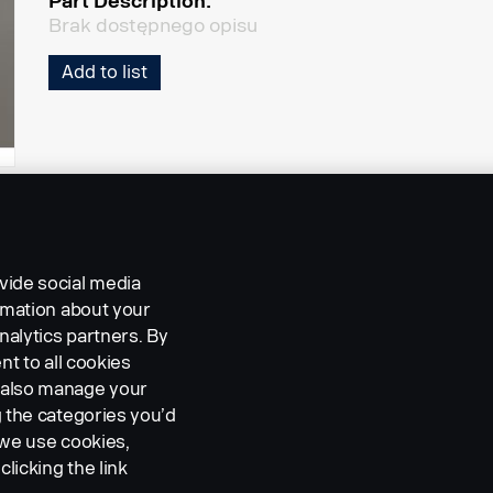
Part Description:
Brak dostępnego opisu
Add to list
vide social media
ormation about your
nalytics partners. By
nt to all cookies
n also manage your
g the categories you’d
 we use cookies,
clicking the link