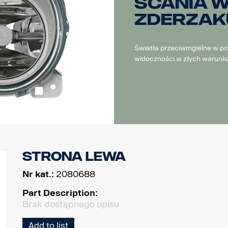
Scania 
zderzak
Światła przeciwmgielne w po
widoczności w złych warun
Strona lewa
Nr kat.:
2080688
Part Description:
Brak dostępnego opisu
Add to list