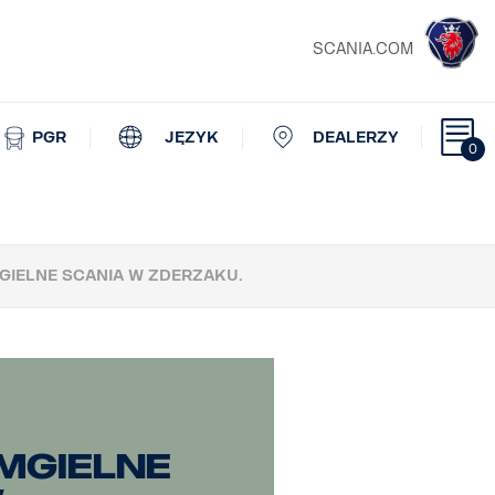
SCANIA.COM
PGR
JĘZYK
DEALERZY
0
GIELNE SCANIA W ZDERZAKU.
mgielne