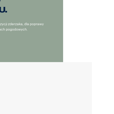
w
u.
zycji zderzaka, dla poprawy
kach pogodowych.