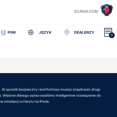
SCANIA.COM
PGR
JĘZYK
DEALERZY
0
m. W sposób bezpieczny i komfortowy musisz znajdować drogi,
. Właśnie dlatego opracowaliśmy inteligentne rozwiązanie do
ia instalacji uchwytu na iPada.