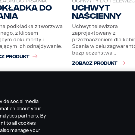
ADKI DO PISANIA
UCHWYTY DO TELEWIZ
dkładka do
Uchwyt
ania
naścienny
na podkładka z tworzywa
Uchwyt telewizora
nego, z klipsem
zaprojektowany z
jącym dokumenty i
przeznaczeniem dla kabi
ającym ich odnajdywanie.
Scania w celu zagwarant
bezpieczeństwa...
CZ PRODUKT
ZOBACZ PRODUKT
vide social media
ormation about your
nalytics partners. By
nt to all cookies
n also manage your