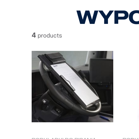
Wypo
4
products