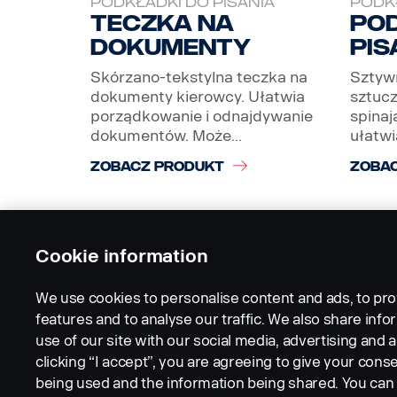
PODKŁADKI DO PISANIA
PODKŁ
Teczka na
Po
dokumenty
pis
Skórzano-tekstylna teczka na
Sztyw
dokumenty kierowcy. Ułatwia
sztucz
porządkowanie i odnajdywanie
spina
dokumentów. Może...
ułatwi
ZOBACZ PRODUKT
ZOBA
Cookie information
We use cookies to personalise content and ads, to pro
features and to analyse our traffic. We also share inf
use of our site with our social media, advertising and a
clicking “I accept”, you are agreeing to give your conse
being used and the information being shared. You ca