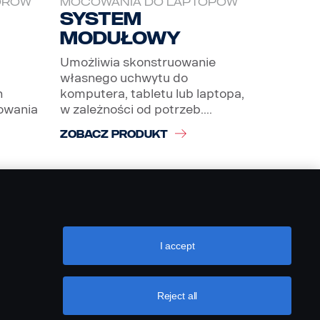
ORÓW
MOCOWANIA DO LAPTOPÓW
System
modułowy
Umożliwia skonstruowanie
własnego uchwytu do
n
komputera, tabletu lub laptopa,
owania
w zależności od potrzeb....
ZOBACZ PRODUKT
I accept
Reject all