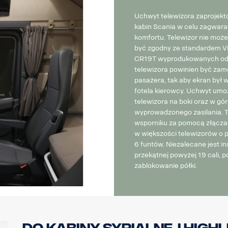
Uchwyt telewizora zaprojek
kabin Scania w celu zagwar
komfortu. Telewizor nie może
być zgodny ze standardem VE
CR19T wyprodukowanych od 
telewizora powinien być za
pasażera, tak aby ekran był w
fotela kierowcy. Uchwyt um
telewizora na boki oraz w górę
wyprowadzonego zasilania. 
wsporniku za pomocą złącza 
w większości telewizorów o p
6 funtów. Niezalecane jest i
przekątnej powyżej 19 cali, 
zablokowanie półki.