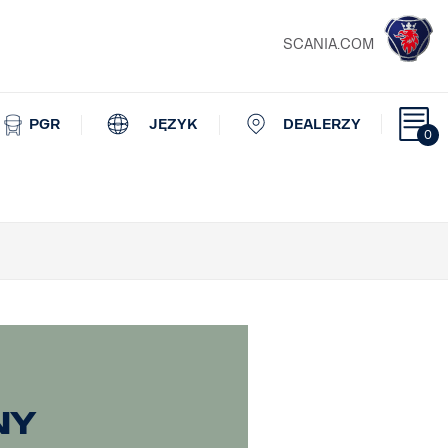
SCANIA.COM
PGR
JĘZYK
DEALERZY
0
ny