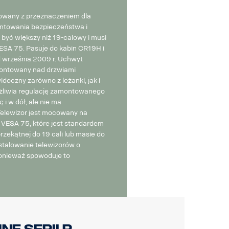
towany z przeznaczeniem dla
antowania bezpieczeństwa i
 być większy niż 19-calowy i musi
SA 75. Pasuje do kabin CR19H i
września 2009 r. Uchwyt
montowany nad drzwiami
idoczny zarówno z leżanki, jak i
ożliwia regulację zamontowanego
 i w dół, ale nie ma
Telewizor jest mocowany na
VESA 75, które jest standardem
rzekątnej do 19 cali lub masie do
nstalowanie telewizorów o
ponieważ spowoduje to