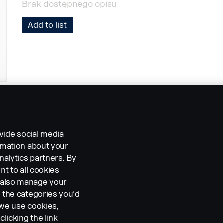
Brak dostępnego opisu
Add to list
vide social media
ormation about your
nalytics partners. By
nt to all cookies
n also manage your
g the categories you’d
 we use cookies,
clicking the link